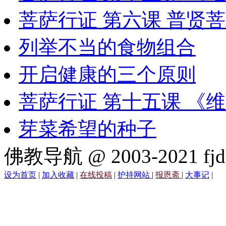
菩萨行证 第六课 普贤
列举不当的食物组合
开启健康的三个原则
菩萨行证 第十五课 《
芽菜希望的种子
佛教导航 @ 2003-2021 fjd
设为首页
|
加入收藏
|
在线投稿
|
护持网站
|
报恩斋
|
大事记
|