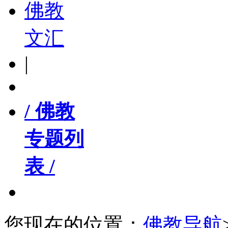
佛教
文汇
|
/ 佛教
专题列
表 /
您现在的位置：
佛教导航