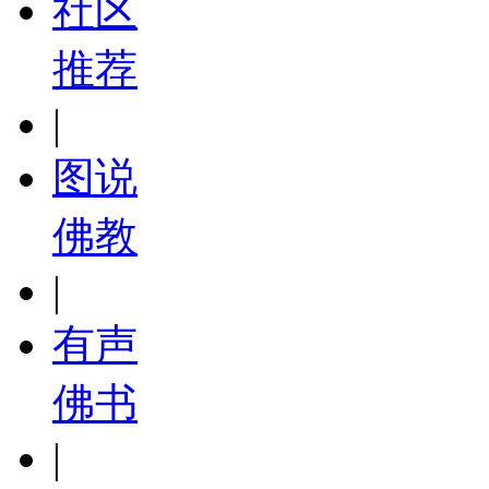
社区
推荐
|
图说
佛教
|
有声
佛书
|