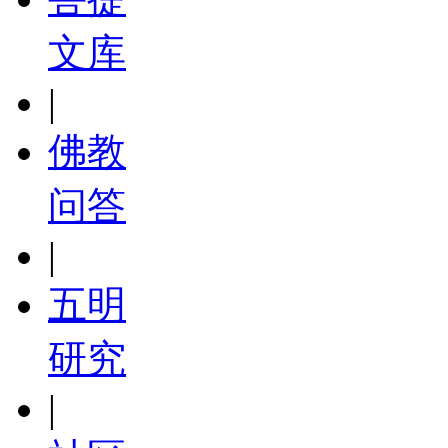
文库
|
佛教
问答
|
五明
研究
|