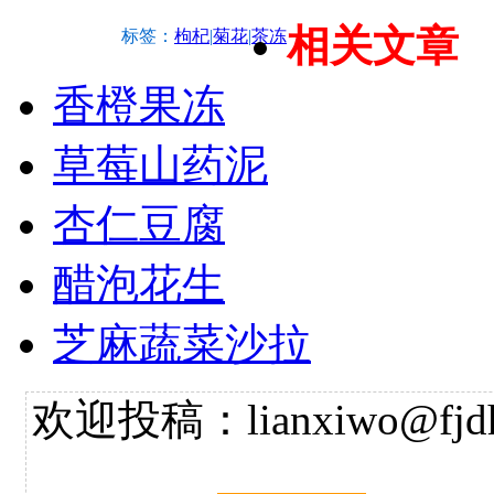
相关文章
标签：
枸杞
|
菊花
|
茶冻
香橙果冻
草莓山药泥
杏仁豆腐
醋泡花生
芝麻蔬菜沙拉
欢迎投稿：lianxiwo@fjdh