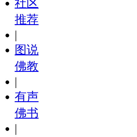
社区
推荐
|
图说
佛教
|
有声
佛书
|