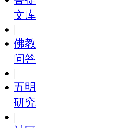
文库
|
佛教
问答
|
五明
研究
|