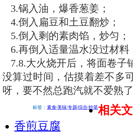
3.锅入油，爆香葱姜；
4.倒入扁豆和土豆翻炒；
5.倒入剩的素肉馅，炒匀；
6.再倒入适量温水没过材料
7.8.大火烧开后，将面卷
没算过时间，估摸着差不多
呀，要不然总跑汽就不爱熟
相关文
标签：
素食
|
美味
|
专题
|
综合
|
炒菜
香煎豆腐