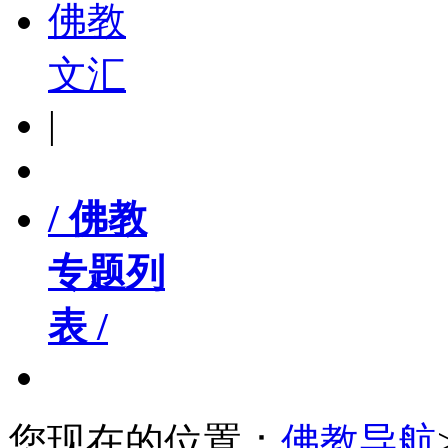
佛教
文汇
|
/ 佛教
专题列
表 /
您现在的位置：
佛教导航