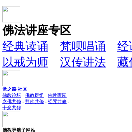
佛法讲座专区
经典读诵
梵呗唱诵
经
以戒为师
汉传讲法
藏
觉之路 社区
佛教论坛
-
佛教群组
-
佛教家园
念佛共修
-
拜佛共修
-
经咒共修
-
十念共修
佛教导航子网站