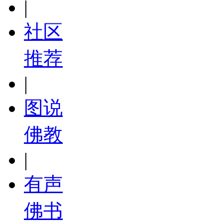
|
社区
推荐
|
图说
佛教
|
有声
佛书