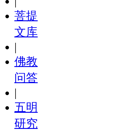
|
菩提
文库
|
佛教
问答
|
五明
研究