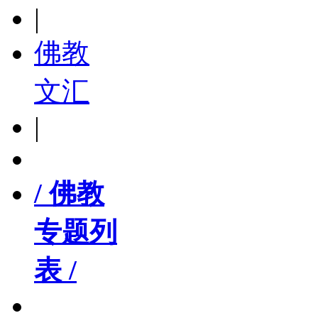
|
佛教
文汇
|
/ 佛教
专题列
表 /