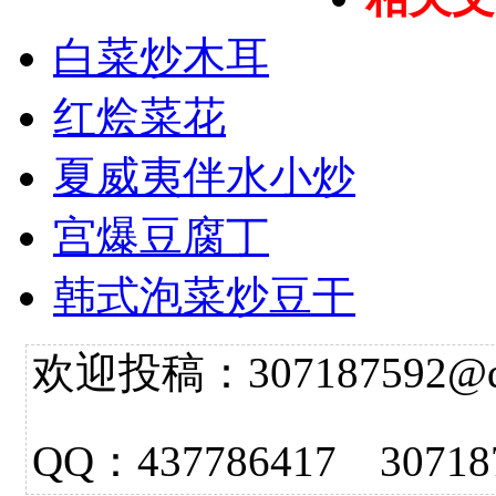
白菜炒木耳
红烩菜花
夏威夷伴水小炒
宫爆豆腐丁
韩式泡菜炒豆干
欢迎投稿：307187592@qq.
QQ：437786417 3