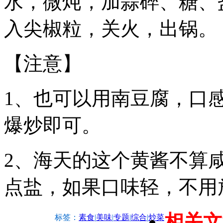
水，微炖，加蒜碎、糖、
入尖椒粒，关火，出锅。
【注意】
1、也可以用南豆腐，口
爆炒即可。
2、海天的这个黄酱不算
点盐，如果口味轻，不用
相关文
标签：
素食
|
美味
|
专题
|
综合
|
炒菜