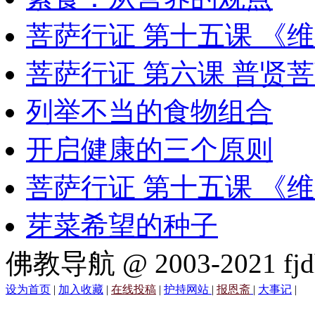
菩萨行证 第十五课 《
菩萨行证 第六课 普贤
列举不当的食物组合
开启健康的三个原则
菩萨行证 第十五课 《
芽菜希望的种子
佛教导航 @ 2003-2021 fjd
设为首页
|
加入收藏
|
在线投稿
|
护持网站
|
报恩斋
|
大事记
|