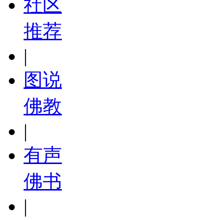
社区
推荐
|
图说
佛教
|
有声
佛书
|