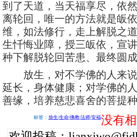
到了天道，当天福享尽，依
离轮回，唯一的方法就是皈
维，如法修行，走上解脱之
生忏悔业障，授三皈依，宣
种下解脱轮回苦患、最终圆
放生，对不学佛的人来说，
延长，身体健康；对学佛的
善缘，培养慈悲喜舍的菩提
没有相
标签：
放生
|
生命
|
佛教
|
法师
|
安福
欢迎投稿：lianxiwo@fjdh