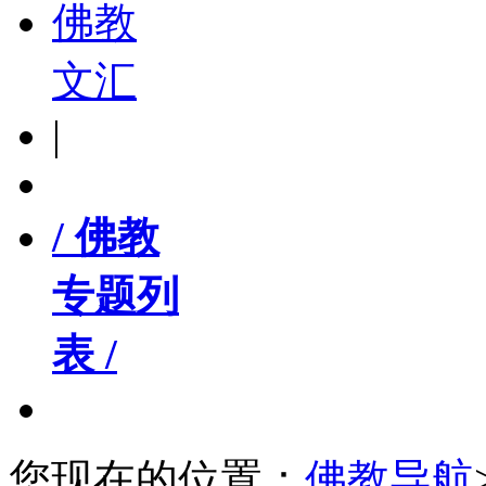
佛教
文汇
|
/ 佛教
专题列
表 /
您现在的位置：
佛教导航