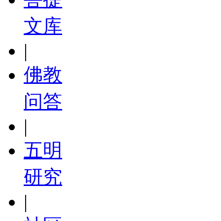
文库
|
佛教
问答
|
五明
研究
|