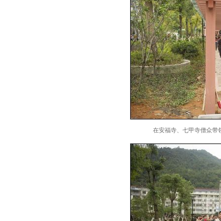
在安福寺、七甲寺僧众带