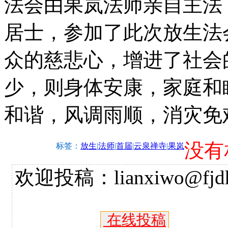
法会由果岚法师亲自主法
居士，参加了此次放生法
众的慈悲心，增进了社会
少，则身体安康，家庭和
和谐，风调雨顺，消灾免
没有
标签：
放生
|
法师
|
首届
|
云泉禅寺
|
果岚
欢迎投稿：lianxiwo@fjdh
在线投稿