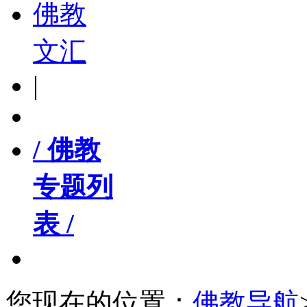
佛教
文汇
|
/ 佛教
专题列
表 /
您现在的位置：
佛教导航