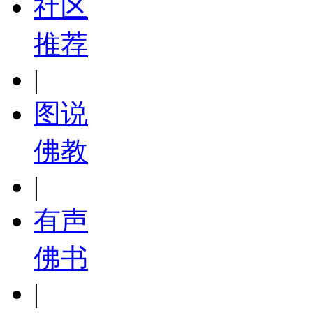
社区
推荐
|
图说
佛教
|
有声
佛书
|