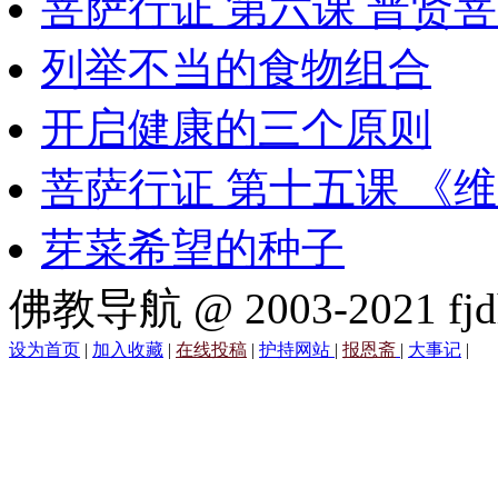
菩萨行证 第六课 普贤
列举不当的食物组合
开启健康的三个原则
菩萨行证 第十五课 《
芽菜希望的种子
佛教导航 @ 2003-2021 fjd
设为首页
|
加入收藏
|
在线投稿
|
护持网站
|
报恩斋
|
大事记
|