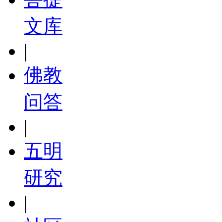
文库
|
佛教
问答
|
五明
研究
|