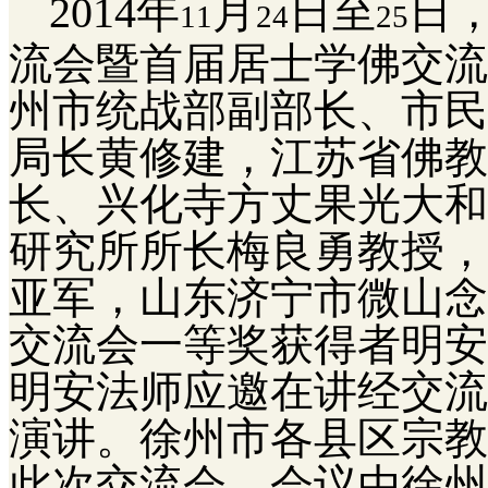
2014
年
月
日
至
日
11
24
25
流会暨首届居士学佛交流
州市统战部副部长、市民
局长黄修建，江苏省佛教
长、兴化寺方丈果光大和
研究所所长梅良勇教授，
亚军，
山东济宁市微山念
交流会一等奖获得者明安
明安法师应邀在讲经交流
演讲。
徐州市各县区宗教
此次交流会。会议由徐州