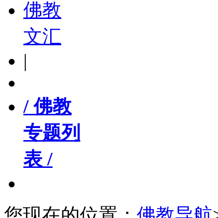
佛教
文汇
|
/ 佛教
专题列
表 /
您现在的位置：
佛教导航