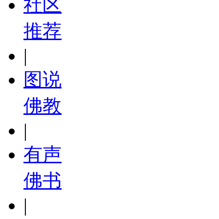
社区
推荐
|
图说
佛教
|
有声
佛书
|