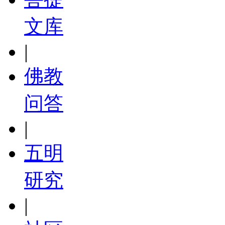
文库
|
佛教
问答
|
五明
研究
|