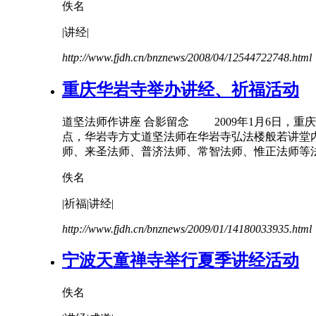
佚名
|
讲经
|
http://www.fjdh.cn/bnznews/2008/04/12544722748.html
重庆华岩寺举办
讲经
、祈福活动
道坚法师作讲座 合影留念 2009年1月6日，重
点，华岩寺方丈道坚法师在华岩寺弘法楼般若讲堂
师、来圣法师、普济法师、常智法师、惟正法师等法
佚名
|祈福|
讲经
|
http://www.fjdh.cn/bnznews/2009/01/14180033935.html
宁波天童禅寺举行夏季
讲经
活动
佚名