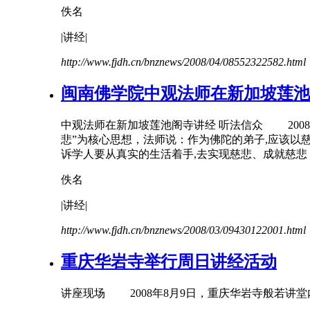
佚名
|
讲经
|
http://www.fjdh.cn/bnznews/2008/04/08552322582.html
闽南佛学院中观法师在新加坡莲池
中观法师在新加坡莲池阁寺
讲经
听法信众 2008
悲”为核心思想，法师说：作为佛陀的弟子,应该以
诉学人要从真实的生活着手,去实现慈悲、成就慈悲；让
佚名
|
讲经
|
http://www.fjdh.cn/bnznews/2008/03/09430122001.html
重庆华岩寺举行周日
讲经
活动
讲座现场 2008年8月9日，重庆华岩寺般若讲