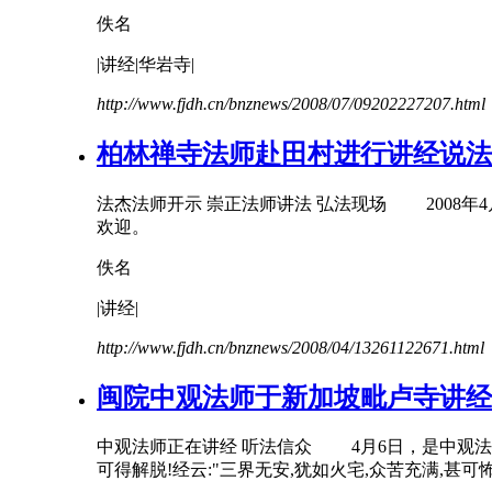
佚名
|
讲经
|华岩寺|
http://www.fjdh.cn/bnznews/2008/07/09202227207.html
柏林禅寺法师赴田村进行
讲经
说法
法杰法师开示 崇正法师讲法 弘法现场 2008年
欢迎。
佚名
|
讲经
|
http://www.fjdh.cn/bnznews/2008/04/13261122671.html
闽院中观法师于新加坡毗卢寺
讲经
中观法师正在
讲经
听法信众 4月6日，是中观法师
可得解脱!经云:"三界无安,犹如火宅,众苦充满,甚可