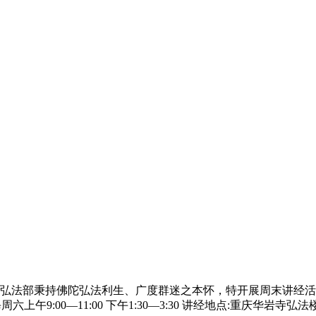
寺弘法部秉持佛陀弘法利生、广度群迷之本怀，特开展周末
讲经
活
上午9:00—11:00 下午1:30—3:30
讲经
地点:重庆华岩寺弘法楼一