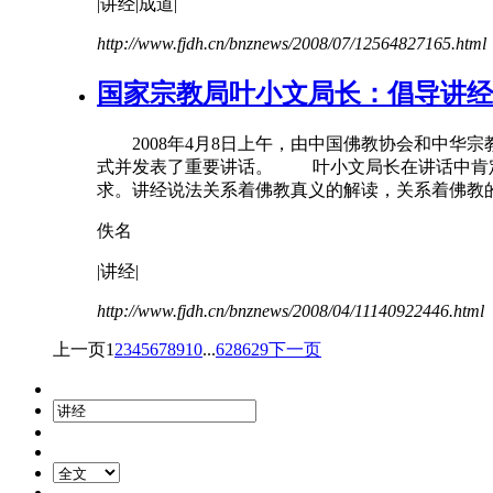
|
讲经
|成道|
http://www.fjdh.cn/bnznews/2008/07/12564827165.html
国家宗教局叶小文局长：倡导
讲经
2008年4月8日上午，由中国佛教协会和中华宗教
式并发表了重要讲话。 叶小文局长在讲话中肯
求。
讲经
说法关系着佛教真义的解读，关系着佛教的
佚名
|
讲经
|
http://www.fjdh.cn/bnznews/2008/04/11140922446.html
上一页
1
2
3
4
5
6
7
8
9
10
...
628
629
下一页