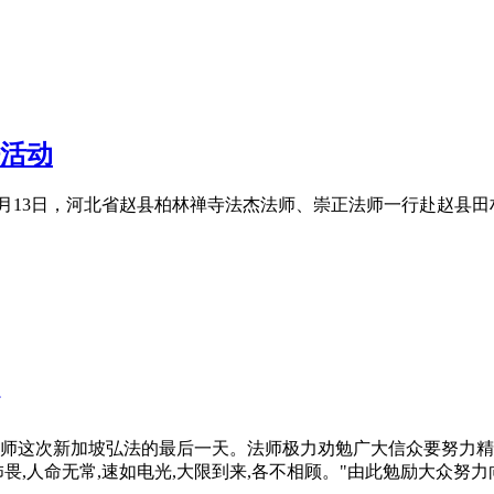
活动
4月13日，河北省赵县柏林禅寺法杰法师、崇正法师一行赴赵县
这次新加坡弘法的最后一天。法师极力劝勉广大信众要努力精进，
怖畏,人命无常,速如电光,大限到来,各不相顾。"由此勉励大众努力