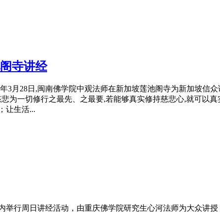
阁寺
讲经
年3月28日,闽南佛学院中观法师在新加坡莲池阁寺为新加坡信众
慈悲为一切修行之最先、之最要,若能够真实修持慈悲心,就可以
生活...
堂内举行周日
讲经
活动，由重庆佛学院研究生心河法师为大众讲授