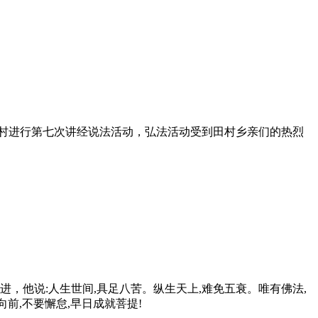
田村进行第七次
讲经
说法活动，弘法活动受到田村乡亲们的热烈
他说:人生世间,具足八苦。纵生天上,难免五衰。唯有佛法,
向前,不要懈怠,早日成就菩提!