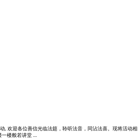
动, 欢迎各位善信光临法筵，聆听法音，同沾法喜。现将活动相
楼般若讲堂 ...