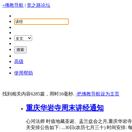
«佛教导航
|
觉之路论坛
高级
使用帮助
找到相关内容6285篇，用时16毫秒.
·把佛教导航设为主页
重庆华岩寺周末
讲经
通知
心河法师 时值地藏圣诞、盂兰盆会之月,重庆华岩
关安排公告如下: ...30日(农历七月三十) 时间安排: 每周六