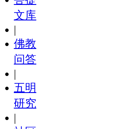
文库
|
佛教
问答
|
五明
研究
|