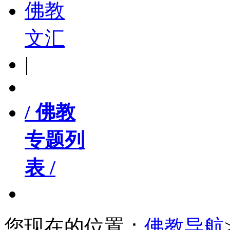
佛教
文汇
|
/ 佛教
专题列
表 /
您现在的位置：
佛教导航