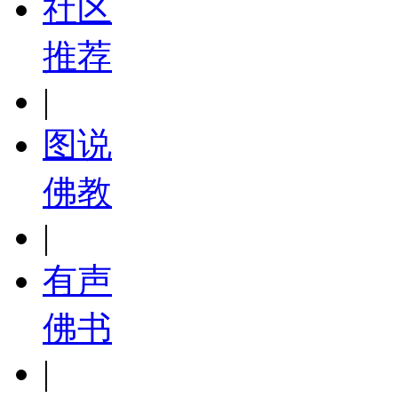
社区
推荐
|
图说
佛教
|
有声
佛书
|