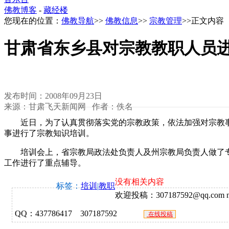
佛教博客
-
藏经楼
您现在的位置：
佛教导航
>>
佛教信息
>>
宗教管理
>>正文内容
甘肃省东乡县对宗教教职人员
发布时间：2008年09月23日
来源：甘肃飞天新闻网 作者：佚名
近日，为了认真贯彻落实党的宗教政策，依法加强对宗教事务
事进行了宗教知识培训。
培训会上，省宗教局政法处负责人及州宗教局负责人做了专
工作进行了重点辅导。
没有相关内容
标签：
培训
|
教职
欢迎投稿：307187592@qq.com ne
QQ：437786417 307187592
在线投稿