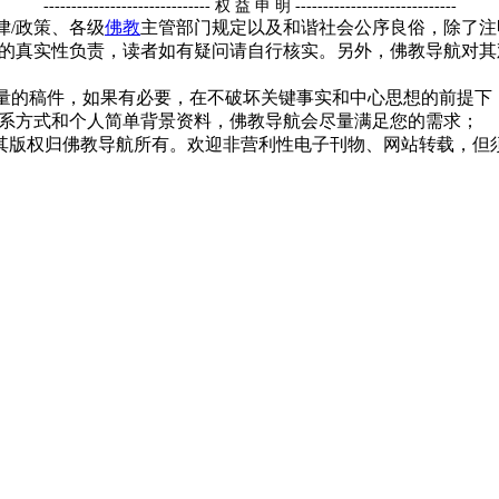
------------------------------ 权 益 申 明 -----------------------------
律/政策、各级
佛教
主管部门规定以及和谐社会公序良俗，除了注
的真实性负责，读者如有疑问请自行核实。另外，佛教导航对其
质量的稿件，如果有必要，在不破坏关键事实和中心思想的前提
系方式和个人简单背景资料，佛教导航会尽量满足您的需求；
，其版权归佛教导航所有。欢迎非营利性电子刊物、网站转载，但须