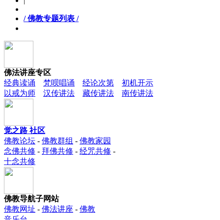
|
/ 佛教专题列表 /
佛法讲座专区
经典读诵
梵呗唱诵
经论次第
初机开示
以戒为师
汉传讲法
藏传讲法
南传讲法
觉之路 社区
佛教论坛
-
佛教群组
-
佛教家园
念佛共修
-
拜佛共修
-
经咒共修
-
十念共修
佛教导航子网站
佛教网址
-
佛法讲座
-
佛教
音乐台