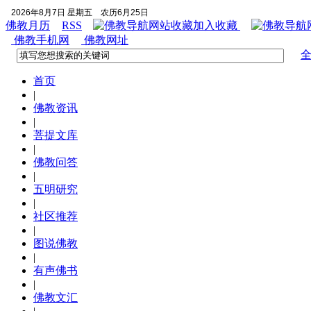
2026年8月7日 星期五
农历6月25日
佛教月历
RSS
加入收藏
佛教手机网
佛教网址
首页
|
佛教资讯
|
菩提文库
|
佛教问答
|
五明研究
|
社区推荐
|
图说佛教
|
有声佛书
|
佛教文汇