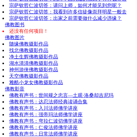
宗萨钦哲仁波切答：请问上师，如何才能见到您呢？
宗萨钦哲仁波切答：我看到许多信徒像崇拜明星一般去
宗萨钦哲仁波切答：出家之前需要做什么减少违缘？
佛教图书
还没有任何项目！
佛教图片
随缘佛教摄影作品
找北佛教摄影作品
净土生辉佛教摄影作品
湖水清清佛教摄影作品
神州游侠佛教摄影作品
天空佛教摄影作品
雅酷小龙女佛教摄影作品
佛教影音
佛教有声书：世间规之忠言—土观·洛桑却吉尼玛
佛教有声书：达忍法师经典读诵合集
佛教有声书：入川法师佛学讲座
佛教有声书：强帝玛法师佛学讲座
佛教有声书：穹拉仁波切佛学讲座
佛教有声书：仁俊法师佛学讲座
佛教有声书：日常法师佛学讲座