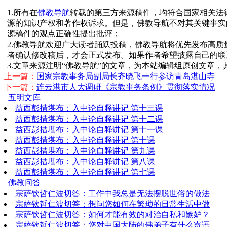
1.所有在
佛教导航
转载的第三方来源稿件，均符合国家相关法
源的知识产权和著作权诉求。但是，佛教导航不对其关键事实
源稿件的观点正确性提出批评；
2.佛教导航欢迎广大读者踊跃投稿，佛教导航将优先发布高
者确认修改稿后，才会正式发布。如果作者希望披露自己的联
3.文章来源注明“佛教导航”的文章，为本站编辑组原创文章
上一篇：
国家宗教事务局副局长齐晓飞一行参访青岛湛山寺
下一篇：
连云港市人大调研《宗教事务条例》贯彻落实情况
五明文库
益西彭措堪布：入中论自释讲记 第十三课
益西彭措堪布：入中论自释讲记 第十二课
益西彭措堪布：入中论自释讲记 第十一课
益西彭措堪布：入中论自释讲记 第十课
益西彭措堪布：入中论自释讲记 第九课
益西彭措堪布：入中论自释讲记 第八课
益西彭措堪布：入中论自释讲记 第七课
佛教问答
宗萨钦哲仁波切答：工作中我总是无法摆脱世俗的做法
宗萨钦哲仁波切答：想问您如何在繁琐的日常生活中做
宗萨钦哲仁波切答：如何才能有效的对治自私和嫉妒？
宗萨钦哲仁波切答：您对中国大陆的佛弟子有什么寄语