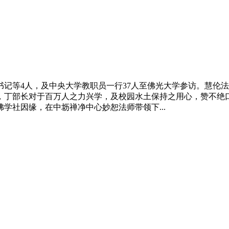
记等4人，及中央大学
教职
员一行37人至佛光大学参访。慧伦
，丁部长对于百万人之力兴学，及校园水土保持之用心，赞不绝
学社因缘，在中坜禅净中心妙恕法师带领下...