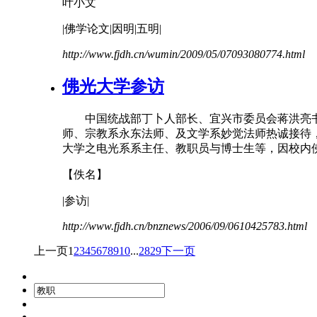
叶小文
|佛学论文|因明|五明|
http://www.fjdh.cn/wumin/2009/05/07093080774.html
佛光大学参访
中国统战部丁卜人部长、宜兴市委员会蒋洪亮书
师、宗教系永东法师、及文学系妙觉法师热诚接待
大学之电光系系主任、
教职
员与博士生等，因校内佛
【佚名】
|参访|
http://www.fjdh.cn/bnznews/2006/09/0610425783.html
上一页
1
2
3
4
5
6
7
8
9
10
...
28
29
下一页