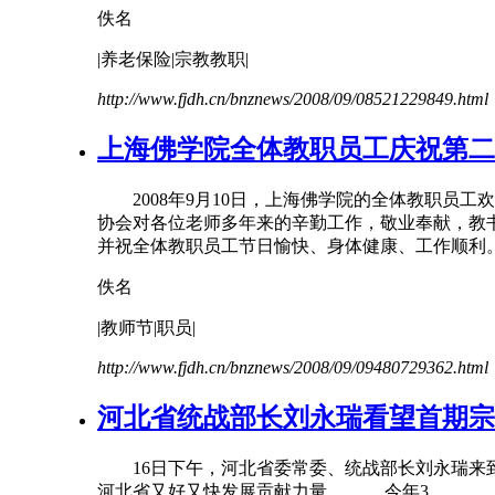
佚名
|养老保险|宗教
教职
|
http://www.fjdh.cn/bnznews/2008/09/08521229849.html
上海佛学院全体
教职
员工庆祝第二
2008年9月10日，上海佛学院的全体
教职
员工欢
协会对各位老师多年来的辛勤工作，敬业奉献，教
并祝全体
教职
员工节日愉快、身体健康、工作顺利
佚名
|教师节|职员|
http://www.fjdh.cn/bnznews/2008/09/09480729362.html
河北省统战部长刘永瑞看望首期宗
16日下午，河北省委常委、统战部长刘永瑞来到
河北省又好又快发展贡献力量。 今年3...