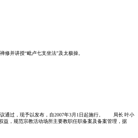
禅修并讲授“毗卢七支坐法”及太极操。
会议通过，现予以发布，自2007年3月1日起施行。 局长 叶小
权益，规范宗教活动场所主要
教职
任职备案及备案管理，据