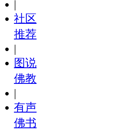
|
社区
推荐
|
图说
佛教
|
有声
佛书