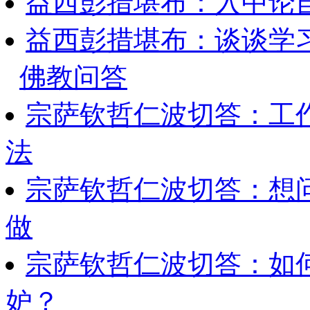
益西彭措堪布：入中论
益西彭措堪布：谈谈学
佛教问答
宗萨钦哲仁波切答：工
法
宗萨钦哲仁波切答：想
做
宗萨钦哲仁波切答：如
妒？