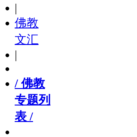
|
佛教
文汇
|
/ 佛教
专题列
表 /