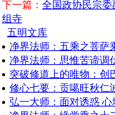
下一篇：
全国政协民宗委
组寺
五明文库
净界法师：五乘之菩萨
净界法师：思惟苦谛调
突破修道上的唯物：创
修心七要：贡噶旺秋仁
弘一大师：面对诱惑 