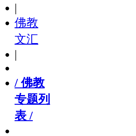
|
佛教
文汇
|
/ 佛教
专题列
表 /