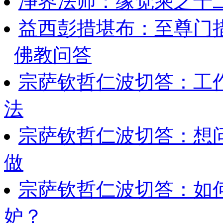
净界法师：缘觉乘之十
益西彭措堪布：至尊门
佛教问答
宗萨钦哲仁波切答：工
法
宗萨钦哲仁波切答：想
做
宗萨钦哲仁波切答：如
妒？