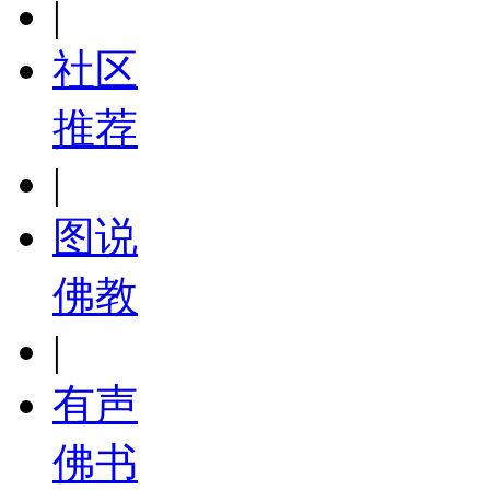
|
社区
推荐
|
图说
佛教
|
有声
佛书