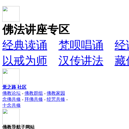
佛法讲座专区
经典读诵
梵呗唱诵
经
以戒为师
汉传讲法
藏
觉之路 社区
佛教论坛
-
佛教群组
-
佛教家园
念佛共修
-
拜佛共修
-
经咒共修
-
十念共修
佛教导航子网站