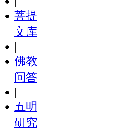
|
菩提
文库
|
佛教
问答
|
五明
研究