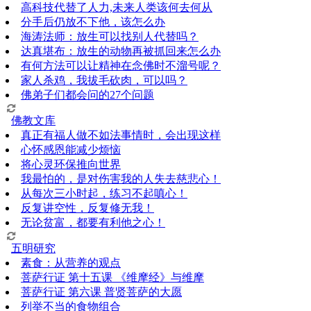
高科技代替了人力,未来人类该何去何从
分手后仍放不下他，该怎么办
海涛法师：放生可以找别人代替吗？
达真堪布：放生的动物再被抓回来怎么办
有何方法可以让精神在念佛时不溜号呢？
家人杀鸡，我拔毛砍肉，可以吗？
佛弟子们都会问的27个问题
佛教文库
真正有福人做不如法事情时，会出现这样
心怀感恩能减少烦恼
将心灵环保推向世界
我最怕的，是对伤害我的人失去慈悲心！
从每次三小时起，练习不起嗔心！
反复讲空性，反复修无我！
无论贫富，都要有利他之心！
五明研究
素食：从营养的观点
菩萨行证 第十五课 《维摩经》与维摩
菩萨行证 第六课 普贤菩萨的大愿
列举不当的食物组合