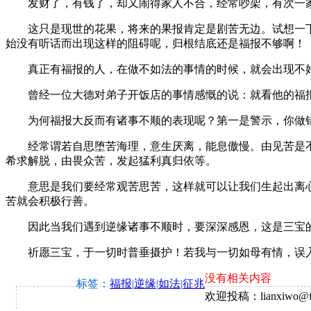
发财了，有钱了，却又闹得家人不合，经常吵架，有次一家
这只是现世的花果，将来的果报肯定是剧苦无边。试想一下
始没有听话而出现这样的阻碍呢，归根结底还是福报不够啊！
真正有福报的人，在做不如法的事情的时候，就会出现不好
曾经一位大德对弟子开饭店的事情感慨的说：就看他的福报
为何福报大反而有诸事不顺的表现呢？第一是警示，你做错
经常谓若自思堕苦海理，意生厌离，能息傲慢。由见苦是不
希求解脱，由畏众苦，发起猛利真归依等。
意思是我们要经常观苦思苦，这样就可以让我们生起出离心
苦就会积极行善。
因此当我们遇到逆缘诸事不顺时，要深深感恩，这是三宝的
祈愿三宝，于一切时普垂摄护！若我与一切如母有情，误入
没有相关内容
标签：
福报
|
逆缘
|
如法
|
征兆
欢迎投稿：lianxiwo@fj