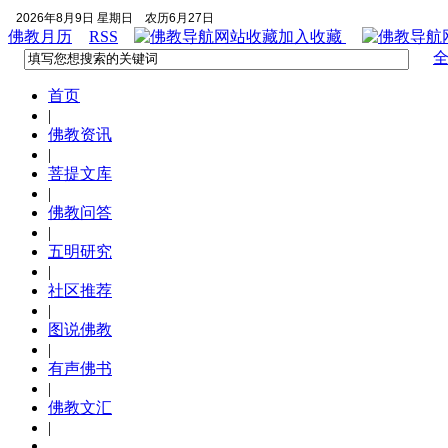
2026年8月9日 星期日
农历6月27日
佛教月历
RSS
加入收藏
首页
|
佛教资讯
|
菩提文库
|
佛教问答
|
五明研究
|
社区推荐
|
图说佛教
|
有声佛书
|
佛教文汇
|