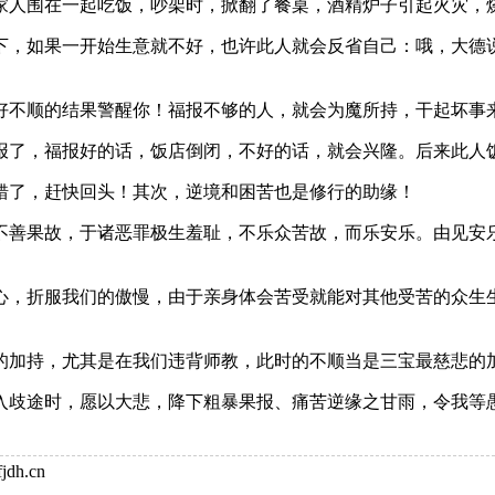
人围在一起吃饭，吵架时，掀翻了餐桌，酒精炉子引起火灾，
，如果一开始生意就不好，也许此人就会反省自己：哦，大德说
不顺的结果警醒你！福报不够的人，就会为魔所持，干起坏事
了，福报好的话，饭店倒闭，不好的话，就会兴隆。后来此人
了，赶快回头！其次，逆境和困苦也是修行的助缘！
善果故，于诸恶罪极生羞耻，不乐众苦故，而乐安乐。由见安乐
，折服我们的傲慢，由于亲身体会苦受就能对其他受苦的众生生
加持，尤其是在我们违背师教，此时的不顺当是三宝最慈悲的
歧途时，愿以大悲，降下粗暴果报、痛苦逆缘之甘雨，令我等愚
dh.cn