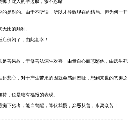
烧掉了此人的半边脸，惨不忍睹！
的是对的。由于不听话，所以才导致现在的结局。但为何一开
来无比的顺利。
饭店倒闭了，由此甚幸！
是善果故，于修善法深生欢喜，由量自心而悲愍他，由厌生死
起悲心，对于产生苦果的因就会感到羞耻，想到来世的恶趣之
加持，也是较有福报的表现。
痴下劣者，能自警醒，降伏我慢，弃恶从善，永离众苦！