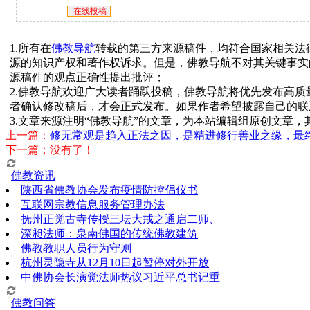
在线投稿
1.所有在
佛教导航
转载的第三方来源稿件，均符合国家相关法
源的知识产权和著作权诉求。但是，佛教导航不对其关键事实
源稿件的观点正确性提出批评；
2.佛教导航欢迎广大读者踊跃投稿，佛教导航将优先发布高
者确认修改稿后，才会正式发布。如果作者希望披露自己的联
3.文章来源注明“佛教导航”的文章，为本站编辑组原创文章
上一篇：
修无常观是趋入正法之因，是精进修行善业之缘，最
下一篇：没有了！
佛教资讯
陕西省佛教协会发布疫情防控倡仪书
互联网宗教信息服务管理办法
抚州正觉古寺传授三坛大戒之通启二师、
深昶法师：泉南佛国的传统佛教建筑
佛教教职人员行为守则
杭州灵隐寺从12月10日起暂停对外开放
中佛协会长演觉法师热议习近平总书记重
佛教问答