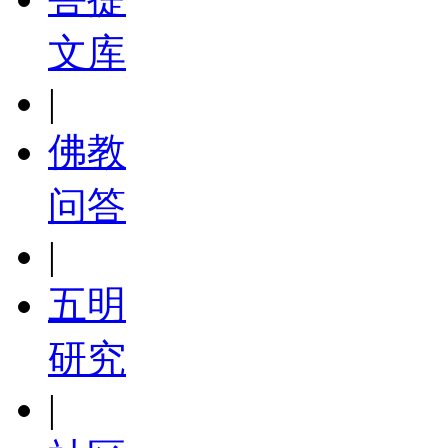
文库
|
佛教
问答
|
五明
研究
|