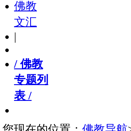
佛教
文汇
|
/ 佛教
专题列
表 /
您现在的位置：
佛教导航