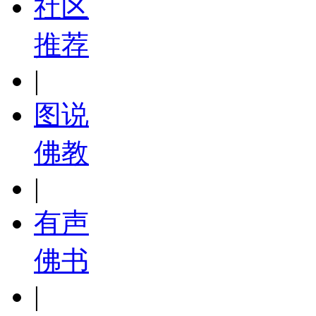
社区
推荐
|
图说
佛教
|
有声
佛书
|