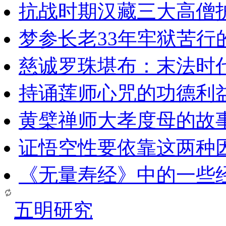
抗战时期汉藏三大高僧
梦参长老33年牢狱苦行
慈诚罗珠堪布：末法时
持诵莲师心咒的功德利
黄檗禅师大孝度母的故
证悟空性要依靠这两种
《无量寿经》中的一些
五明研究