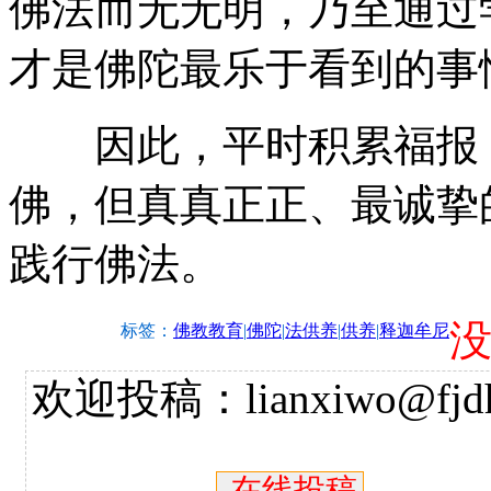
佛法而无无明，乃至通过
才是佛陀最乐于看到的事
因此，平时积累福报，
佛，但真真正正、最诚挚
践行佛法。
标签：
佛教教育
|
佛陀
|
法供养
|
供养
|
释迦牟尼
欢迎投稿：lianxiwo@fjdh
在线投稿