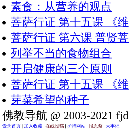
素食：从营养的观点
菩萨行证 第十五课 《
菩萨行证 第六课 普贤
列举不当的食物组合
开启健康的三个原则
菩萨行证 第十五课 《
芽菜希望的种子
佛教导航 @ 2003-2021 fjd
设为首页
|
加入收藏
|
在线投稿
|
护持网站
|
报恩斋
|
大事记
|