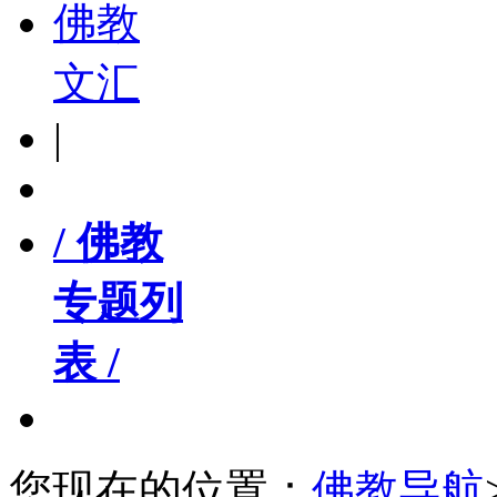
佛教
文汇
|
/ 佛教
专题列
表 /
您现在的位置：
佛教导航