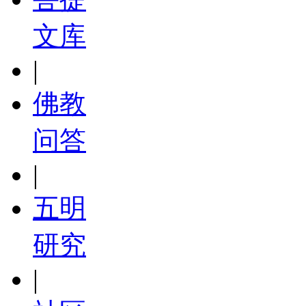
文库
|
佛教
问答
|
五明
研究
|