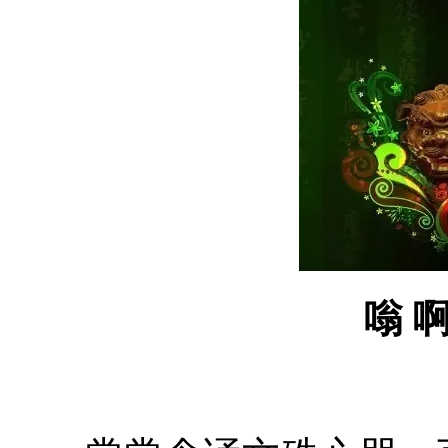
嗡 啊 r