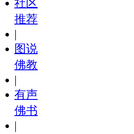
社区
推荐
|
图说
佛教
|
有声
佛书
|