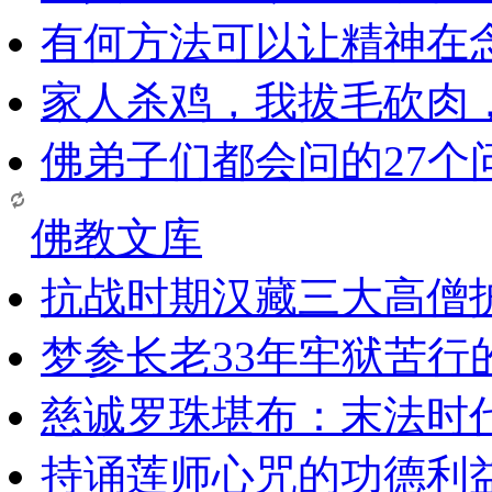
有何方法可以让精神在
家人杀鸡，我拔毛砍肉
佛弟子们都会问的27个
佛教文库
抗战时期汉藏三大高僧
梦参长老33年牢狱苦行
慈诚罗珠堪布：末法时
持诵莲师心咒的功德利