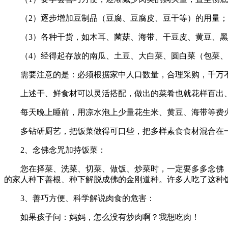
（2）逐步增加豆制品（豆腐、豆腐皮、豆干等）的用量；
（3）各种干货，如木耳、菌菇、海带、干豆皮、黄豆、黑
（4）经得起存放的南瓜、土豆、大白菜、圆白菜（包菜、
需要注意的是：必须根据家中人口数量，合理采购，千万不要
上述干、鲜食材可以灵活搭配，做出的菜肴也就花样百出、常
每天晚上睡前，用凉水泡上少量花生米、黄豆、海带等费火
多钻研厨艺，把饭菜做得可口些，把多样素食食材混合在一起
2、念佛念咒加持饭菜：
您在择菜、洗菜、切菜、做饭、炒菜时，一定要多多念佛（
的家人种下善根、种下解脱成佛的金刚道种。许多人吃了这种
3、善巧方便、科学解说肉食的危害：
如果孩子问：妈妈，怎么没有炒肉啊？我想吃肉！