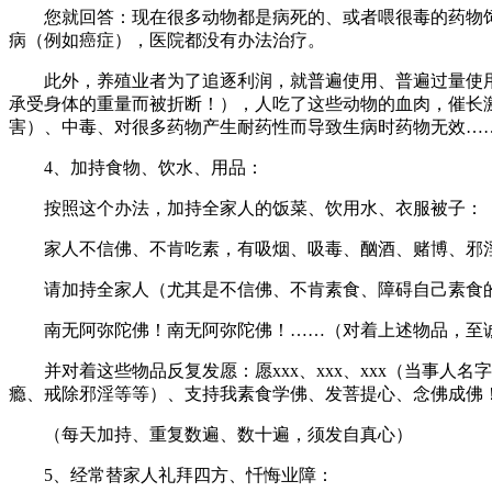
您就回答：现在很多动物都是病死的、或者喂很毒的药物饲
病（例如癌症），医院都没有办法治疗。
此外，养殖业者为了追逐利润，就普遍使用、普遍过量使用、滥
承受身体的重量而被折断！），人吃了这些动物的血肉，催长
害）、中毒、对很多药物产生耐药性而导致生病时药物无效…
4、加持食物、饮水、用品：
按照这个办法，加持全家人的饭菜、饮用水、衣服被子：
家人不信佛、不肯吃素，有吸烟、吸毒、酗酒、赌博、邪
请加持全家人（尤其是不信佛、不肯素食、障碍自己素食的
南无阿弥陀佛！南无阿弥陀佛！……（对着上述物品，至诚念佛
并对着这些物品反复发愿：愿xxx、xxx、xxx（当事人
瘾、戒除邪淫等等）、支持我素食学佛、发菩提心、念佛成佛
（每天加持、重复数遍、数十遍，须发自真心）
5、经常替家人礼拜四方、忏悔业障：