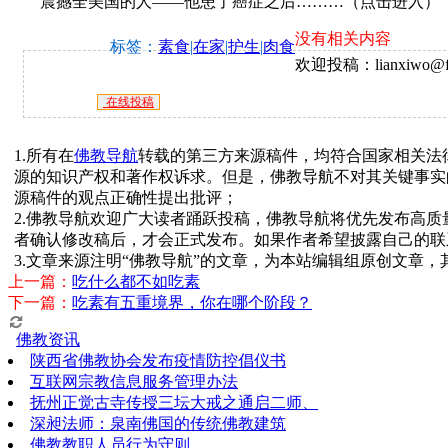
震撼全美国的人——他患了癌症之后………（点击进入）
没有相关内容
标签：
素食
|
在家
|
护生
|
肉食
欢迎投稿：lianxiwo@fj
在线投稿
1.所有在
佛教导航
转载的第三方来源稿件，均符合国家相关法
源的知识产权和著作权诉求。但是，佛教导航不对其关键事实
源稿件的观点正确性提出批评；
2.佛教导航欢迎广大读者踊跃投稿，佛教导航将优先发布高
者确认修改稿后，才会正式发布。如果作者希望披露自己的联
3.文章来源注明“佛教导航”的文章，为本站编辑组原创文章
上一篇：
吃什么都不如吃素
下一篇：
吃素有五重境界，你在哪个阶段？
佛教资讯
陕西省佛教协会发布疫情防控倡仪书
互联网宗教信息服务管理办法
抚州正觉古寺传授三坛大戒之通启二师、
深昶法师：泉南佛国的传统佛教建筑
佛教教职人员行为守则