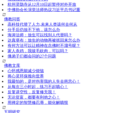
杭州灵隐寺从12月10日起暂停对外开放
中佛协会长演觉法师热议习近平总书记重
佛教问答
高科技代替了人力,未来人类该何去何从
分手后仍放不下他，该怎么办
海涛法师：放生可以找别人代替吗？
达真堪布：放生的动物再被抓回来怎么办
有何方法可以让精神在念佛时不溜号呢？
家人杀鸡，我拔毛砍肉，可以吗？
佛弟子们都会问的27个问题
佛教文库
心怀感恩能减少烦恼
将心灵环保推向世界
我最怕的，是对伤害我的人失去慈悲心！
从每次三小时起，练习不起嗔心！
反复讲空性，反复修无我！
无论贫富，都要有利他之心！
用禅定的智慧修忍辱，能化解嗔恨
五明研究