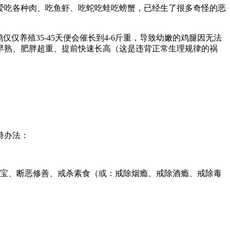
吃各种肉、吃鱼虾、吃蛇吃蛙吃螃蟹，已经生了很多奇怪的恶
养殖35-45天便会催长到4-6斤重，导致幼嫩的鸡腿因无法
早熟、肥胖超重、提前快速长高（这是违背正常生理规律的祸
持办法：
三宝、断恶修善、戒杀素食（或：戒除烟瘾、戒除酒瘾、戒除毒