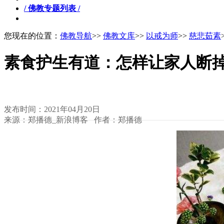
/ 佛教专题列表 /
您现在的位置：
佛教导航
>>
佛教文库
>>
以戒为师
>>
慈悲茹素
素食护生有道：怎样让家人断
发布时间：2021年04月20日
来源：郑播德_新浪博客 作者：郑播德