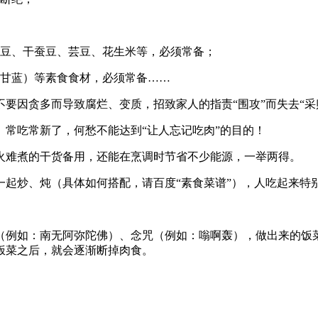
豆、干蚕豆、芸豆、花生米等，必须常备；
甘蓝）等素食食材，必须常备……
因贪多而导致腐烂、变质，招致家人的指责“围攻”而失去“采
吃常新了，何愁不能达到“让人忘记吃肉”的目的！
难煮的干货备用，还能在烹调时节省不少能源，一举两得。
炒、炖（具体如何搭配，请百度“素食菜谱”），人吃起来特
例如：南无阿弥陀佛）、念咒（例如：嗡啊轰），做出来的饭菜
饭菜之后，就会逐渐断掉肉食。