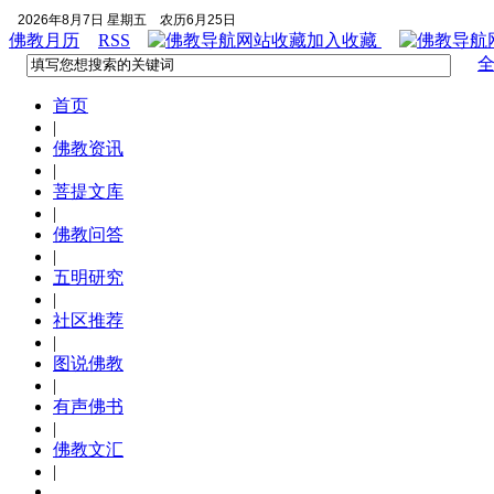
2026年8月7日 星期五
农历6月25日
佛教月历
RSS
加入收藏
首页
|
佛教资讯
|
菩提文库
|
佛教问答
|
五明研究
|
社区推荐
|
图说佛教
|
有声佛书
|
佛教文汇
|