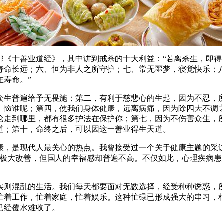
十善业道经》，其中讲到戒杀的十大利益：“若离杀生，即得
寿命长远；六、恒为非人之所守护；七、常无噩梦，寝觉快乐；
在寿命。”
生普遍给予无畏施；第二，有利于慈悲心的生起，因为不忍，所
、恼谁呢；第四，使我们身体健康，远离病痛，因为除四大不调
论走到哪里，都有很多护法在保护你；第七，因为不伤害众生，
道；第十，命终之后，可以因这一善业得生天道。
是现代人最关心的热点。我曾接受过一个关于健康主题的采访
了极大改善，但国人的幸福感却普遍不高。不仅如此，心理疾病
则混乱的生活。我们每天都要面对无数选择，经受种种诱惑，所
忙着工作，忙着家庭，忙着娱乐。这种忙碌已形成强大的串习，
已经覆水难收了。