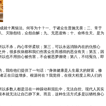
成就十离恼法。何等为十？一、于诸众生普施无畏；二、常于
八、灭除怨结，众怨自解；九、无恶道怖；十、命终生天。是为
以不杀，内心常怀柔软；第三，可以永远消除内在的仇恨心
之外，很多疾病都和我们伤害众生而感得的恶业有关；第五，因
所以也不用担心被伤害，不会被恶梦缠绕；第八，不结冤仇，即
，我给他们提供了一句话：“身体健康是人生最大的财富，修
患者正在日益增多。根源何在？我觉得，在很大程度上和人们的
以多数人都是活在一种躁动和混乱中，无法自控。现代人其实
根本就无法让自己静下来。而且，这种生活方式多是以牺牲身心