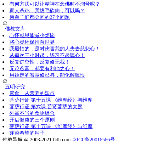
有何方法可以让精神在念佛时不溜号呢？
家人杀鸡，我拔毛砍肉，可以吗？
佛弟子们都会问的27个问题
佛教文库
心怀感恩能减少烦恼
将心灵环保推向世界
我最怕的，是对伤害我的人失去慈悲心！
从每次三小时起，练习不起嗔心！
反复讲空性，反复修无我！
无论贫富，都要有利他之心！
用禅定的智慧修忍辱，能化解嗔恨
五明研究
素食：从营养的观点
菩萨行证 第十五课 《维摩经》与维摩
菩萨行证 第六课 普贤菩萨的大愿
列举不当的食物组合
开启健康的三个原则
菩萨行证 第十五课 《维摩经》与维摩
芽菜希望的种子
佛教导航 @ 2003-2021 fjdh.com
京ICP备20016566号