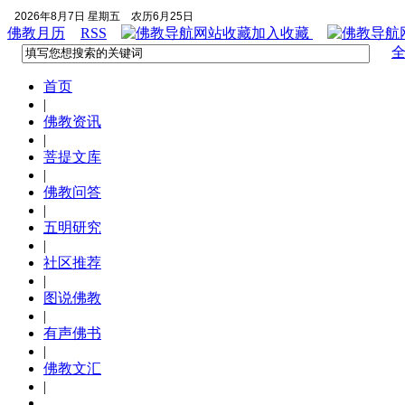
2026年8月7日 星期五
农历6月25日
佛教月历
RSS
加入收藏
首页
|
佛教资讯
|
菩提文库
|
佛教问答
|
五明研究
|
社区推荐
|
图说佛教
|
有声佛书
|
佛教文汇
|