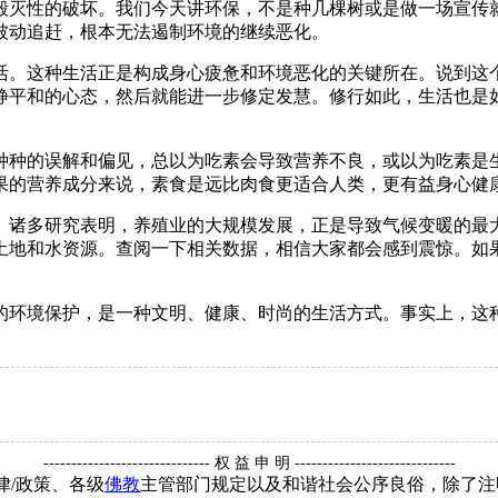
灭性的破坏。我们今天讲环保，不是种几棵树或是做一场宣传就
被动追赶，根本无法遏制环境的继续恶化。
。这种生活正是构成身心疲惫和环境恶化的关键所在。说到这个
静平和的心态，然后就能进一步修定发慧。修行如此，生活也是
种的误解和偏见，总以为吃素会导致营养不良，或以为吃素是生
果的营养成分来说，素食是远比肉食更适合人类，更有益身心健
诸多研究表明，养殖业的大规模发展，正是导致气候变暖的最大
土地和水资源。查阅一下相关数据，相信大家都会感到震惊。如
环境保护，是一种文明、健康、时尚的生活方式。事实上，这种
------------------------------ 权 益 申 明 -----------------------------
律/政策、各级
佛教
主管部门规定以及和谐社会公序良俗，除了注