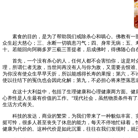
素食的目的，是为了帮助我们戒除杀心和嗔心。佛教有一部《
众生起大慈心；三、永断一切嗔恚习气；四、身常无病；五、
十。若能回向阿耨多罗三藐三菩提者，后成佛时，得佛随心自
首先，一个没有杀心的人，任何人都不会害怕你，这是对众
理，所谓仁者无敌，当世间再没有人与你为敌，又需要去恨谁
为你没有使众生早早夭折，所以能感得长寿的果报；第六，不
使以往结下的冤仇也会因此化解；第九，不必担心将来堕落恶
在这十大利益中，包括了生理健康和心理健康两方面。健康，
心养性是人生最有价值的工作。”现代社会，虽然物质条件有
生活方式有关。
科技的发达，商业的繁荣，为我们带来了一种貌似丰富、实
挺可怜，很多人甚至丧失了休息的能力，每天不停地忙碌着，
健康为代价的。这种代价是如此沉重，往往在我们发现时，就