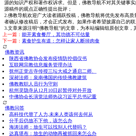
源的知识产权和著作权诉求。但是，佛教导航不对其关键事实
源稿件的观点正确性提出批评；
2.佛教导航欢迎广大读者踊跃投稿，佛教导航将优先发布高
者确认修改稿后，才会正式发布。如果作者希望披露自己的联
3.文章来源注明“佛教导航”的文章，为本站编辑组原创文章
上一篇：
能开素食餐厅，其功德不可估量
下一篇：
素食护生有道：怎样让家人断掉肉食
佛教资讯
陕西省佛教协会发布疫情防控倡仪书
互联网宗教信息服务管理办法
抚州正觉古寺传授三坛大戒之通启二师、
深昶法师：泉南佛国的传统佛教建筑
佛教教职人员行为守则
杭州灵隐寺从12月10日起暂停对外开放
中佛协会长演觉法师热议习近平总书记重
佛教问答
高科技代替了人力,未来人类该何去何从
分手后仍放不下他，该怎么办
海涛法师：放生可以找别人代替吗？
达真堪布：放生的动物再被抓回来怎么办