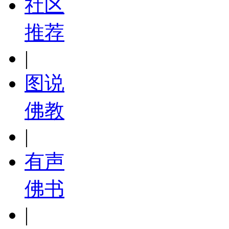
社区
推荐
|
图说
佛教
|
有声
佛书
|