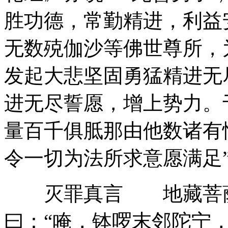
胜功德，常勤精进，利益
无数殑伽沙等佛世尊所，
发起大悲坚固勇猛精进无
进无尽誓愿，增上势力。
量百千俱胝那由他数诸有
令一切为法所求意愿满足
灭罪真言 地藏菩萨
曰：“唵，钵啰末邻陀宁，