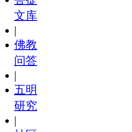
文库
|
佛教
问答
|
五明
研究
|