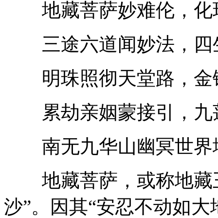
地藏菩萨妙难伦，化现
三途六道闻妙法，四生
明珠照彻天堂路，金锡
累劫亲姻蒙接引，九莲
南无九华山幽冥世界地
地藏菩萨，或称地藏王
沙”。因其“安忍不动如大