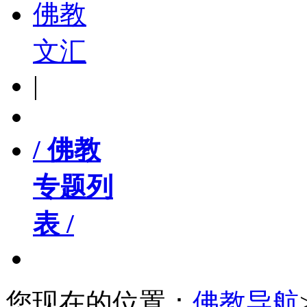
佛教
文汇
|
/ 佛教
专题列
表 /
您现在的位置：
佛教导航