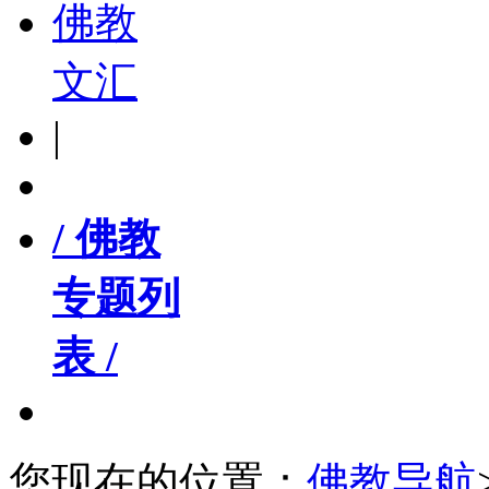
佛教
文汇
|
/ 佛教
专题列
表 /
您现在的位置：
佛教导航