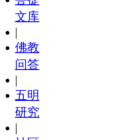
文库
|
佛教
问答
|
五明
研究
|