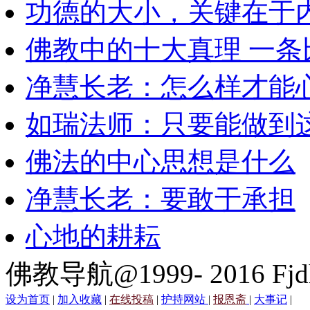
功德的大小，关键在于
佛教中的十大真理 一条
净慧长老：怎么样才能
如瑞法师：只要能做到
佛法的中心思想是什么
净慧长老：要敢于承担
心地的耕耘
佛教导航@1999- 2016 Fjd
设为首页
|
加入收藏
|
在线投稿
|
护持网站
|
报恩斋
|
大事记
|