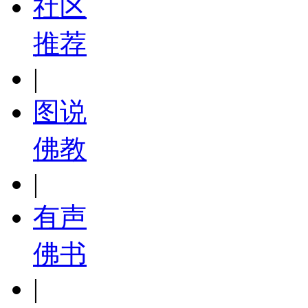
社区
推荐
|
图说
佛教
|
有声
佛书
|