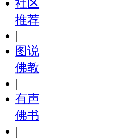
社区
推荐
|
图说
佛教
|
有声
佛书
|