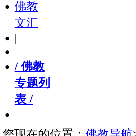
佛教
文汇
|
/ 佛教
专题列
表 /
您现在的位置：
佛教导航