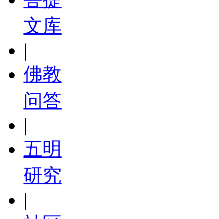
文库
|
佛教
问答
|
五明
研究
|