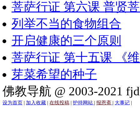
菩萨行证 第六课 普贤
列举不当的食物组合
开启健康的三个原则
菩萨行证 第十五课 《
芽菜希望的种子
佛教导航 @ 2003-2021 fjd
设为首页
|
加入收藏
|
在线投稿
|
护持网站
|
报恩斋
|
大事记
|