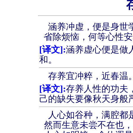
涵养冲虚，便是身世
省除烦恼，何等心性安
[
译文
]:
涵养虚心便是做
和。
存养宜冲粹，近春温
[
译文
]:
存养人性的功夫
己的缺失要像秋天身般
人心如谷种，满腔都
然而生意未尝不在也