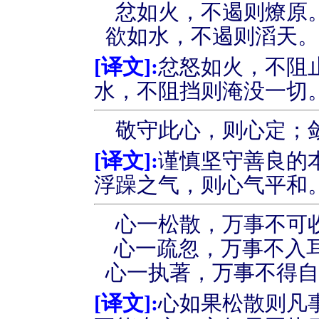
忿如火，不遏则燎原
欲如水，不遏则滔天
[
译文
]:
忿怒如火，不阻
水，不阻挡则淹没一切
敬守此心，则心定；
[
译文
]:
谨慎坚守善良的
浮躁之气，则心气平和
心一松散，万事不可
心一疏忽，万事不入
心一执著，万事不得
[
译文
]:
心如果松散则凡