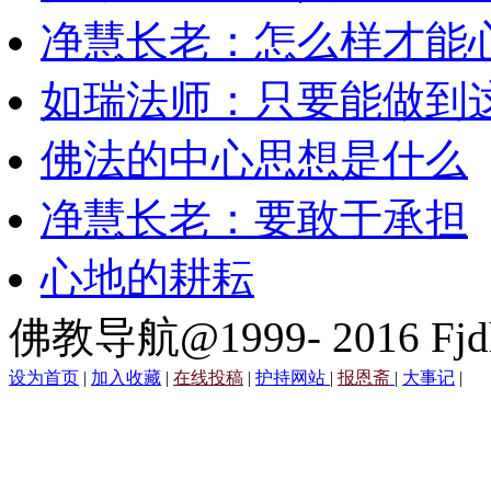
净慧长老：怎么样才能
如瑞法师：只要能做到
佛法的中心思想是什么
净慧长老：要敢于承担
心地的耕耘
佛教导航@1999- 2016 Fjd
设为首页
|
加入收藏
|
在线投稿
|
护持网站
|
报恩斋
|
大事记
|