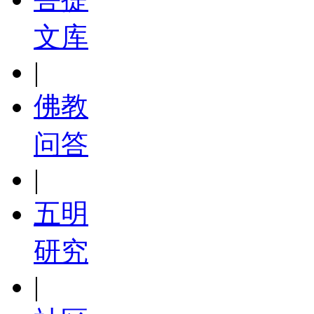
文库
|
佛教
问答
|
五明
研究
|