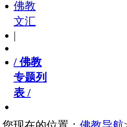
佛教
文汇
|
/ 佛教
专题列
表 /
您现在的位置：
佛教导航