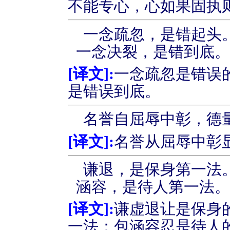
不能专心，心如果固执
一念疏忽，是错起头
一念决裂，是错到底
[
译文
]:
一念疏忽是错误
是错误到底。
名誉自屈辱中彰，德
[
译文
]:
名誉从屈辱中彰
谦退，是保身第一法
涵容，是待人第一法
[
译文
]:
谦虚退让是保身
一法；包涵容忍是待人