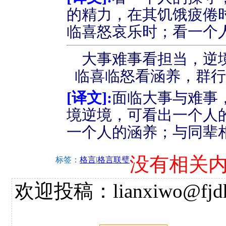
的精力，在其饥饿疲倦
临喜怒哀乐时；看一个
大事难事看担当，逆
临喜临怒看涵养，群
[
译文
]:
面临大事与难事
境逆境，可看出一个人
一个人的涵养；与同辈
没有相关
标签：
格言
|
格言联璧
欢迎投稿：lianxiwo@fjdh