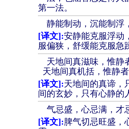
第一法。
静能制动，沉能制浮
[
译文
]:
安静能克服浮动
服偏狭，舒缓能克服急
天地间真滋味，惟静
天地间真机括，惟静
[
译文
]:
天地间的真谛，
间的玄妙，只有心静的
气忌盛，心忌满，才
[
译文
]:
脾气切忌旺盛，