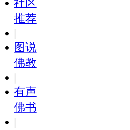
社区
推荐
|
图说
佛教
|
有声
佛书
|