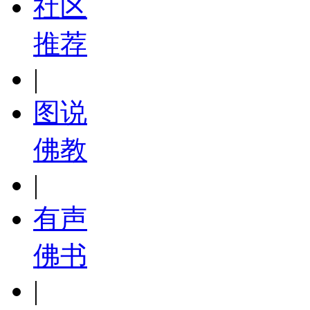
社区
推荐
|
图说
佛教
|
有声
佛书
|