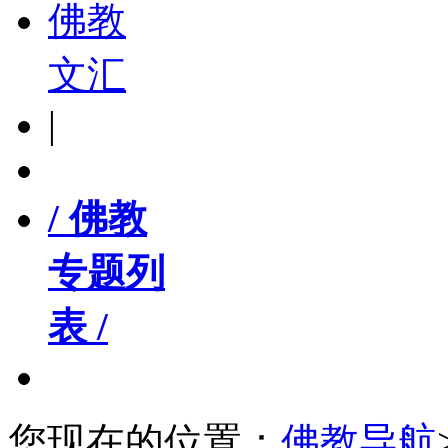
佛教
文汇
|
/ 佛教
专题列
表 /
您现在的位置：
佛教导航