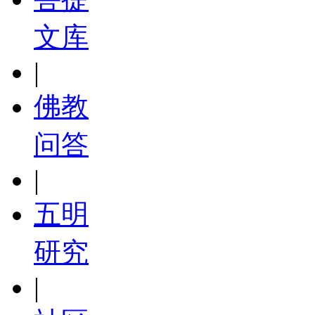
文库
|
佛教
问答
|
五明
研究
|