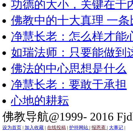
功德的大小，关键在于
佛教中的十大真理 一条
净慧长老：怎么样才能
如瑞法师：只要能做到
佛法的中心思想是什么
净慧长老：要敢于承担
心地的耕耘
佛教导航@1999- 2016 Fjd
设为首页
|
加入收藏
|
在线投稿
|
护持网站
|
报恩斋
|
大事记
|