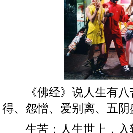
《佛经》说人生有八苦
得、怨憎、爱别离、五阴
生苦：人生世上，入轮