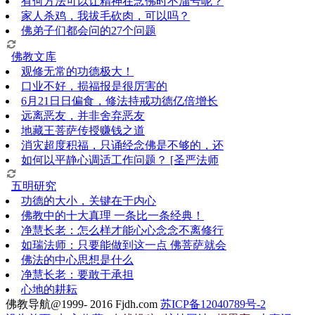
有何方法可以让精神在念佛时不溜号呢？
家人杀鸡，我拔毛砍肉，可以吗？
佛弟子们都会问的27个问题
佛教文库
观修无常的功德极大！
口业不好，损福报是很厉害的
6月21日日偏食，修法持戒功德亿倍增长
远离恶友，并非舍弃恶友
地藏王菩萨传授赚钱之道
消灾超度积福，只诵经念佛是不够的，还
如何以平静心调适工作问题？ [圣严法师
五明研究
功德的大小，关键在于内心
佛教中的十大真理 一条比一条经典！
净慧长老：怎么样才能心心念念不离修行
如瑞法师：只要能做到这一点 佛菩萨就会
佛法的中心思想是什么
净慧长老：要敢于承担
心地的耕耘
佛教导航@1999- 2016 Fjdh.com
苏ICP备12040789号-2