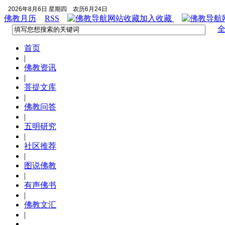
2026年8月6日 星期四
农历6月24日
佛教月历
RSS
加入收藏
首页
|
佛教资讯
|
菩提文库
|
佛教问答
|
五明研究
|
社区推荐
|
图说佛教
|
有声佛书
|
佛教文汇
|