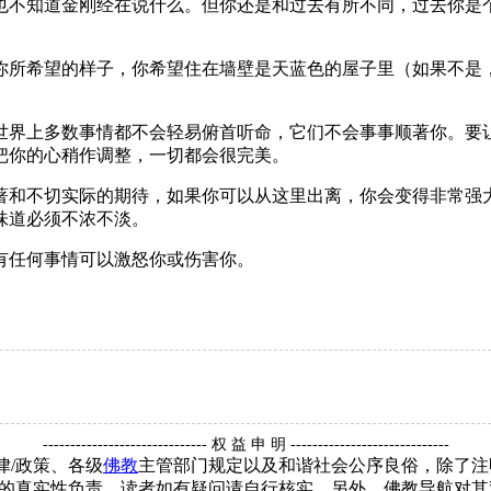
不知道金刚经在说什么。但你还是和过去有所不同，过去你是个
所希望的样子，你希望住在墙壁是天蓝色的屋子里（如果不是，
界上多数事情都不会轻易俯首听命，它们不会事事顺著你。要让
把你的心稍作调整，一切都会很完美。
和不切实际的期待，如果你可以从这里出离，你会变得非常强大
味道必须不浓不淡。
任何事情可以激怒你或伤害你。
------------------------------ 权 益 申 明 -----------------------------
律/政策、各级
佛教
主管部门规定以及和谐社会公序良俗，除了注
的真实性负责，读者如有疑问请自行核实。另外，佛教导航对其