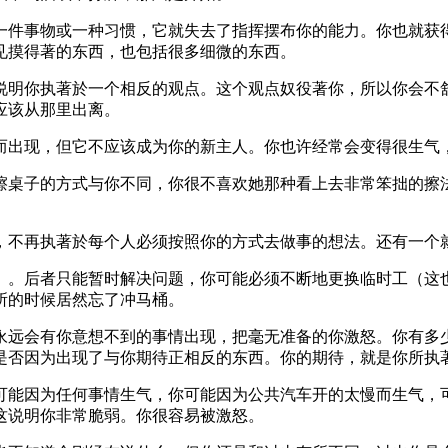
件事物或一种习惯，它就失去了指挥摆布你的能力。你也就获得
见摸得著的东西，也包括很多细微的东西。
明你执著於一个相反的观点。这个观点奴役著你，所以你会不舒
应该从那里出离。
出现，但它不应该成为你的新主人。你也许经常会变得很生气，
桌子的方式与你不同，你很不喜欢她那种看上去非常笨拙的擦法
不再执著於每个人必须按照你的方式去做事的想法。还有一个就
。后者只能暂时解决问题，你可能必须不断地更换临时工（这也
所的时候居然忘了冲马桶。
远会有你意想不到的事情出现，把毫无准备的你激怒。你有多少
是否因为出现了与你期待正相反的东西。你的期待，就是你所执
能因为任何事情生气，你可能因为公共汽车开的太慢而生气，可
这说明你非常脆弱。你很容易被激怒。