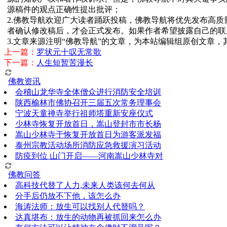
源稿件的观点正确性提出批评；
2.佛教导航欢迎广大读者踊跃投稿，佛教导航将优先发布高
者确认修改稿后，才会正式发布。如果作者希望披露自己的联
3.文章来源注明“佛教导航”的文章，为本站编辑组原创文章
上一篇：
罗状元十叹无常歌
下一篇：
人生短暂苦漫长
佛教资讯
会稽山龙华寺全体僧众进行消防安全培训
陕西榆林市佛协召开三届五次常务理事会
宁波天童禅寺举行祖师塔重新安座仪式
少林寺恢复开放首日，嵩山登封市市长杨
嵩山少林寺于恢复开放首日为游客派发福
泰州宗教活动场所消防应急救援演习活动
防疫到位 山门开启——河南嵩山少林寺对
佛教问答
高科技代替了人力,未来人类该何去何从
分手后仍放不下他，该怎么办
海涛法师：放生可以找别人代替吗？
达真堪布：放生的动物再被抓回来怎么办