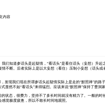
正文内容
们知道参话头是起疑情，“看话头”是看住话头（妄想）升起
疑情不断。后者实际上是以大妄想（看住）压制小妄想（话头或
，发现我们现在所谓参话头起疑情实际上是走的“默照禅”的路子
式显然不如“看话头”来得猛烈。应该来说“默照禅”保持了曹洞家
的状态，很费力，坚持不了多长时间就没有精力了。一般的时
会感觉极度疲惫，所以不敢长时间地观照。