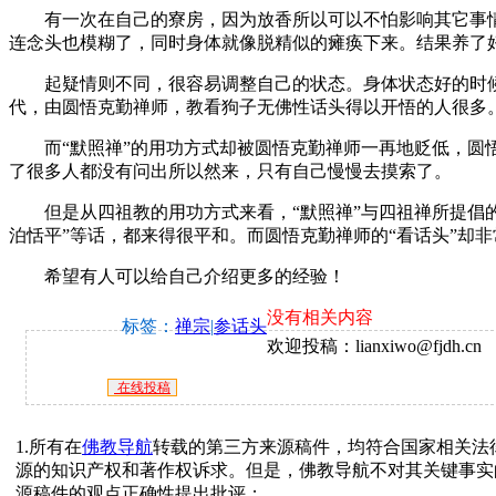
有一次在自己的寮房，因为放香所以可以不怕影响其它事情，
连念头也模糊了，同时身体就像脱精似的瘫痪下来。结果养了
起疑情则不同，很容易调整自己的状态。身体状态好的时候
代，由圆悟克勤禅师，教看狗子无佛性话头得以开悟的人很多
而“默照禅”的用功方式却被圆悟克勤禅师一再地贬低，圆悟
了很多人都没有问出所以然来，只有自己慢慢去摸索了。
但是从四祖教的用功方式来看，“默照禅”与四祖禅所提倡的
泊恬平”等话，都来得很平和。而圆悟克勤禅师的“看话头”却
希望有人可以给自己介绍更多的经验！
没有相关内容
标签：
禅宗
|
参话头
欢迎投稿：lianxiwo@fjdh.cn
在线投稿
1.所有在
佛教导航
转载的第三方来源稿件，均符合国家相关法
源的知识产权和著作权诉求。但是，佛教导航不对其关键事实
源稿件的观点正确性提出批评；