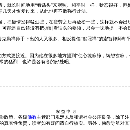
就长时间地用“看话头”来观照。和平时一样，状态很好，但
好几天才恢复过来，从此也再不敢强行此法。
，把疑情发得猛烈些，在疲劳之后再放松一些，这样就不会出现
。可能是自己还没有把握到看话头的要领，只会一味地提，不会
克勤禅师手下出的人又很多。相反提倡“默照禅”的宏智禅师却
方式更接近。因为他在很多地方提到“使心境寂静，铸想玄寂，
非常的猛烈，也许是各有各的好处吧。
------------------------------ 权 益 申 明 -----------------------------
律/政策、各级
佛教
主管部门规定以及和谐社会公序良俗，除了注
的真实性负责，读者如有疑问请自行核实。另外，佛教导航对其