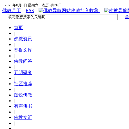
2026年8月8日 星期六
农历6月26日
佛教月历
RSS
加入收藏
首页
|
佛教资讯
|
菩提文库
|
佛教问答
|
五明研究
|
社区推荐
|
图说佛教
|
有声佛书
|
佛教文汇
|