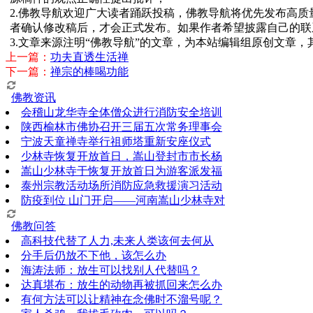
2.佛教导航欢迎广大读者踊跃投稿，佛教导航将优先发布高
者确认修改稿后，才会正式发布。如果作者希望披露自己的联
3.文章来源注明“佛教导航”的文章，为本站编辑组原创文章
上一篇：
功夫直透生活禅
下一篇：
禅宗的棒喝功能
佛教资讯
会稽山龙华寺全体僧众进行消防安全培训
陕西榆林市佛协召开三届五次常务理事会
宁波天童禅寺举行祖师塔重新安座仪式
少林寺恢复开放首日，嵩山登封市市长杨
嵩山少林寺于恢复开放首日为游客派发福
泰州宗教活动场所消防应急救援演习活动
防疫到位 山门开启——河南嵩山少林寺对
佛教问答
高科技代替了人力,未来人类该何去何从
分手后仍放不下他，该怎么办
海涛法师：放生可以找别人代替吗？
达真堪布：放生的动物再被抓回来怎么办
有何方法可以让精神在念佛时不溜号呢？