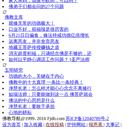
家人杀鸡，我拔毛砍肉，可以吗？
佛弟子们都会问的27个问题
佛教文库
观修无常的功德极大！
口业不好，损福报是很厉害的
6月21日日偏食，修法持戒功德亿倍增长
远离恶友，并非舍弃恶友
地藏王菩萨传授赚钱之道
消灾超度积福，只诵经念佛是不够的，还
如何以平静心调适工作问题？ [圣严法师
五明研究
功德的大小，关键在于内心
佛教中的十大真理 一条比一条经典！
净慧长老：怎么样才能心心念念不离修行
如瑞法师：只要能做到这一点 佛菩萨就会
佛法的中心思想是什么
净慧长老：要敢于承担
心地的耕耘
佛教导航@1999- 2016 Fjdh.com
苏ICP备12040789号-2
设为首页
|
加入收藏
|
在线投稿
|
护持网站
|
报恩斋
|
大事记
|