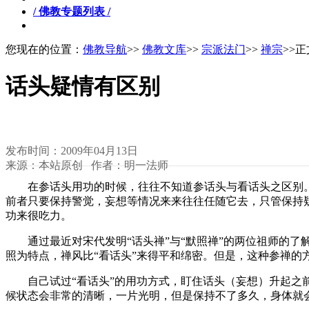
/ 佛教专题列表 /
您现在的位置：
佛教导航
>>
佛教文库
>>
宗派法门
>>
禅宗
>>
话头疑情有区别
发布时间：2009年04月13日
来源：本站原创 作者：明一法师
在参话头用功的时候，往往不知道参话头与看话头之区别。我
前者只要保持警觉，妄想等情况来来往往任随它去，只管保持
功来很吃力。
通过最近对宋代发明“话头禅”与“默照禅”的两位祖师的了解
照为特点，禅风比“看话头”来得平和绵密。但是，这种参禅的方
自己试过“看话头”的用功方式，盯住话头（妄想）升起之前
候状态会非常的清晰，一片光明，但是保持不了多久，身体就