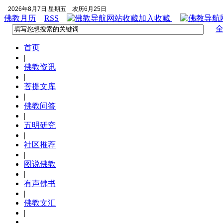
2026年8月7日 星期五
农历6月25日
佛教月历
RSS
加入收藏
首页
|
佛教资讯
|
菩提文库
|
佛教问答
|
五明研究
|
社区推荐
|
图说佛教
|
有声佛书
|
佛教文汇
|