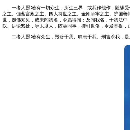
一者大愿∶若有一切众生，所生三界，或我作他作，随缘受化
之主、伽蓝宫殿之主、四大持世之主、金刚坚牢之主、护国善
世，愿佛知见，或未闻我名，令愿得闻；及闻我名，于我法中
叹、讲论戏处，导以度人，随类同事，接引世俗，令发菩提
二者大愿∶若有众生，毁谤于我、嗔恚于我、刑害杀我，是