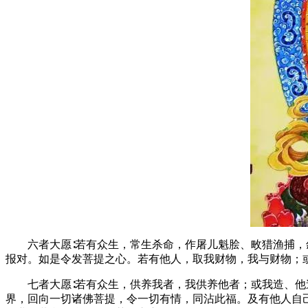
六者大愿∶若有众生，常生杀命，作屠儿魁脍、畋猎渔捕，怨
报对。如是令发菩提之心。若有他人，取我财物，我与财物；
七者大愿∶若有众生，供养我者，我供养他者；或我造、他造
界，回向一切诸佛菩提，令一切有情，同沾此福。及有他人自