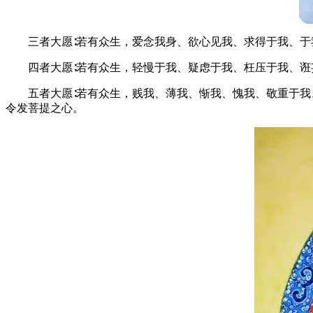
三者大愿∶若有众生，爱念我身、欲心见我、求得于我、于
四者大愿∶若有众生，轻慢于我、疑虑于我、枉压于我、诳
五者大愿∶若有众生，贱我、薄我、惭我、愧我、敬重于我、
令发菩提之心。