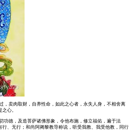
过，卖肉取财，自养性命，如此之心者，永失人身，不相舍离
菩提之心。
切功德，及造菩萨诸佛形象，令他布施，修立福佑，遍于法
有行、无行；和尚阿阇黎教导称说，听受我教、我受他教，同行