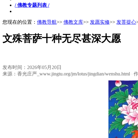
/ 佛教专题列表 /
您现在的位置：
佛教导航
>>
佛教文库
>>
发愿实修
>>
发菩提心
文殊菩萨十种无尽甚深大愿
发布时间：2026年05月20日
来源：香光庄严_www.jingtu.org/jm/lotus/jingdian/wenshu.