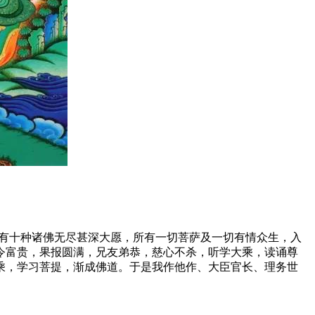
有十种诸佛无尽甚深大愿，所有一切菩萨及一切有情众生，入
令富贵，果报圆满，兄友弟恭，慈心不杀，听学大乘，读诵尊
乘，学习菩提，渐成佛道。于是我作他作、大臣官长、理务世