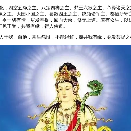
，四空五净之主、八定四禅之主、梵王六欲之主、帝释诸天之
神之主、大国小国之主、粟散四王之主、统领诸军主、都摄所守
，令一切有情，尽发菩提，回向大乘，修无上道。若有众生，以
，正见正受，共我有缘，得入佛道。
人于我、自他，常生怨恨，不能得解，愿共我有缘，令发菩提