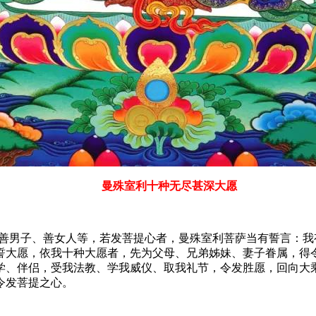
曼殊室利十种无尽甚深大愿
男子、善女人等，若发菩提心者，曼殊室利菩萨当有誓言：我
誓大愿，依我十种大愿者，先为父母、兄弟姊妹、妻子眷属，得
学、伴侣，受我法教、学我威仪、取我礼节，令发胜愿，回向大
令发菩提之心。