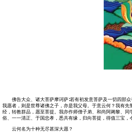
佛告大众、诸大菩萨摩诃萨∶若有初发意菩萨及一切四部众善
我愿者，则是世尊诸佛之子，亦是我父母。于意云何？我有先
经，转教群品，愿至菩提。我亦作师僧子弟、和尚阿阇黎、同
俗、一一清正、于国忠孝，悉共有缘，归向菩提，得值三宝，
云何名为十种无尽甚深大愿？