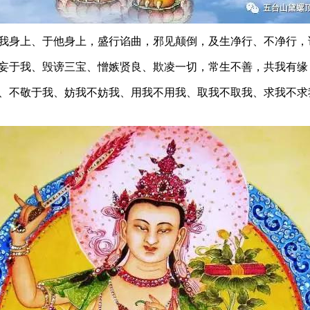
我身上、于他身上，盛行谄曲，邪见颠倒，及生净行、不净行
妄于我、毁谤三宝、憎嫉贤良、欺凌一切，常生不善，共我有
不敬于我、妨我不妨我、用我不用我、取我不取我、求我不求