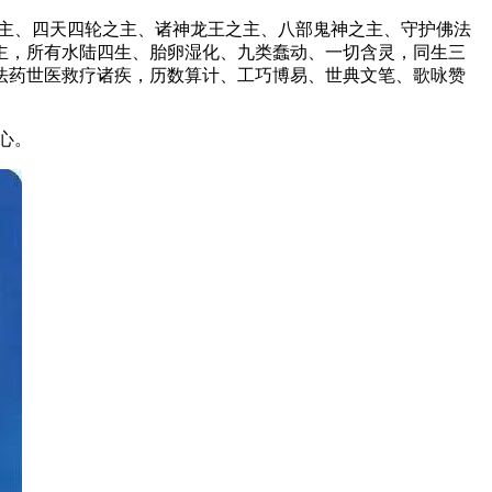
主、四天四轮之主、诸神龙王之主、八部鬼神之主、守护佛法
主，所有水陆四生、胎卵湿化、九类蠢动、一切含灵，同生三
法药世医救疗诸疾，历数算计、工巧博易、世典文笔、歌咏赞
之心。