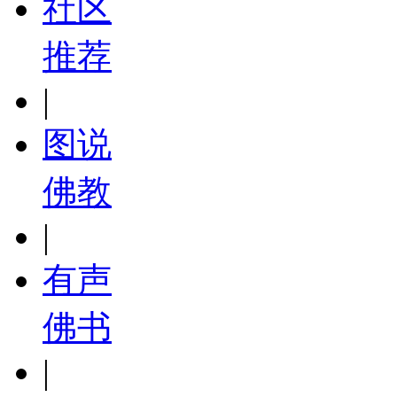
社区
推荐
|
图说
佛教
|
有声
佛书
|