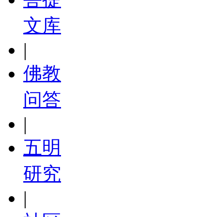
文库
|
佛教
问答
|
五明
研究
|