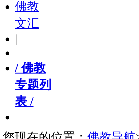
佛教
文汇
|
/ 佛教
专题列
表 /
您现在的位置：
佛教导航