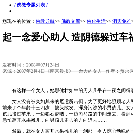
/ 佛教专题列表 /
您现在的位置：
佛教导航
>>
佛教文库
>>
佛化生活
>>
消灾免难
起一念爱心助人 造阴德躲过车
发布时间：2008年07月24日
来源：2007年2月4日《南京晨报》：命大的女人 作者：贾永
有这样一个女人，她那健壮如牛的男人几乎在一夜之间得暴
女人没有被突如其来的厄运所击倒，为了更好地照顾老人和
前来了个年龄十三四岁、披头散发、浑身污浊的小男孩儿。女
孩儿接过苹果，一边狼吞虎咽，一边向马路的中间走去。看到
急忙离开水果摊儿，向男孩儿走去的方向追去……
然后，就在女人离开水果摊儿的一刹那，令人惊心动魄的一