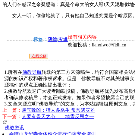
的人们在感叹之余疑惑道：真是个命大的女人呀!天天泥胎似地
女人一听，偷偷地笑了，只有她自己知道究竟是个啥原因
没有相关内容
标签：
阴德
|
灾难
欢迎投稿：lianxiwo@fjdh.cn
在线投稿
1.所有在
佛教导航
转载的第三方来源稿件，均符合国家相关法
源的知识产权和著作权诉求。但是，佛教导航不对其关键事实
源稿件的观点正确性提出批评；
2.佛教导航欢迎广大读者踊跃投稿，佛教导航将优先发布高
者确认修改稿后，才会正式发布。如果作者希望披露自己的联
3.文章来源注明“佛教导航”的文章，为本站编辑组原创文章
上一篇：
戾气致凶：猎人多杀生 常常遇灾难
下一篇：
人要有畏天之心——地震反思之一
佛教资讯
会稽山龙华寺全体僧众进行消防安全培训