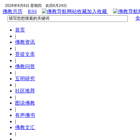
2026年8月6日 星期四
农历6月24日
佛教月历
RSS
加入收藏
首页
|
佛教资讯
|
菩提文库
|
佛教问答
|
五明研究
|
社区推荐
|
图说佛教
|
有声佛书
|
佛教文汇
|