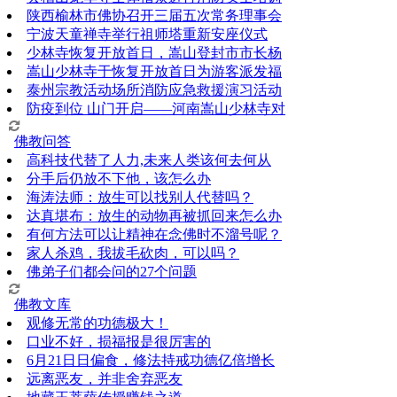
陕西榆林市佛协召开三届五次常务理事会
宁波天童禅寺举行祖师塔重新安座仪式
少林寺恢复开放首日，嵩山登封市市长杨
嵩山少林寺于恢复开放首日为游客派发福
泰州宗教活动场所消防应急救援演习活动
防疫到位 山门开启——河南嵩山少林寺对
佛教问答
高科技代替了人力,未来人类该何去何从
分手后仍放不下他，该怎么办
海涛法师：放生可以找别人代替吗？
达真堪布：放生的动物再被抓回来怎么办
有何方法可以让精神在念佛时不溜号呢？
家人杀鸡，我拔毛砍肉，可以吗？
佛弟子们都会问的27个问题
佛教文库
观修无常的功德极大！
口业不好，损福报是很厉害的
6月21日日偏食，修法持戒功德亿倍增长
远离恶友，并非舍弃恶友