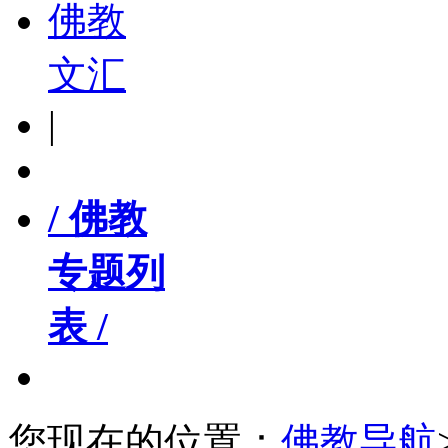
佛教
文汇
|
/ 佛教
专题列
表 /
您现在的位置：
佛教导航