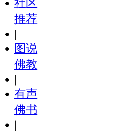
社区
推荐
|
图说
佛教
|
有声
佛书
|