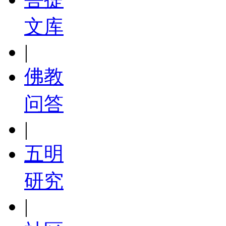
文库
|
佛教
问答
|
五明
研究
|