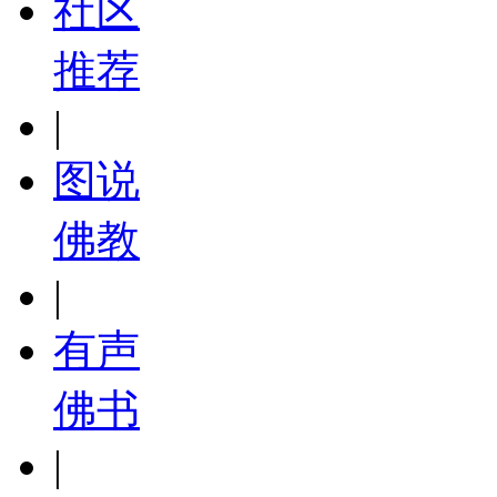
社区
推荐
|
图说
佛教
|
有声
佛书
|