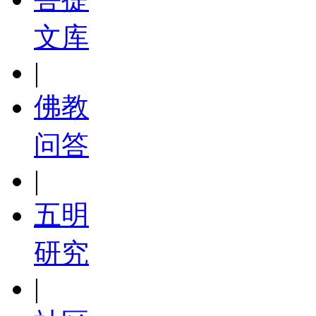
文库
|
佛教
问答
|
五明
研究
|