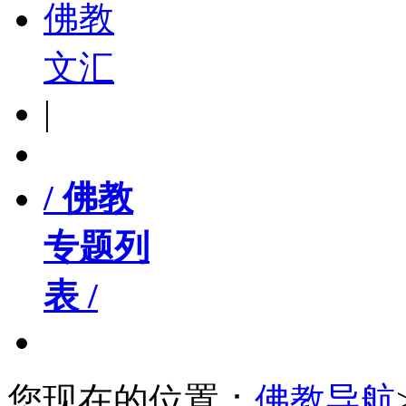
佛教
文汇
|
/ 佛教
专题列
表 /
您现在的位置：
佛教导航