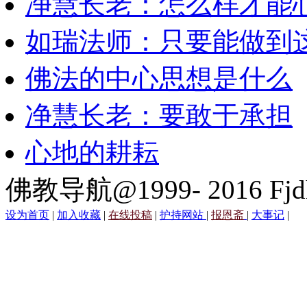
净慧长老：怎么样才能
如瑞法师：只要能做到
佛法的中心思想是什么
净慧长老：要敢于承担
心地的耕耘
佛教导航@1999- 2016 Fjd
设为首页
|
加入收藏
|
在线投稿
|
护持网站
|
报恩斋
|
大事记
|