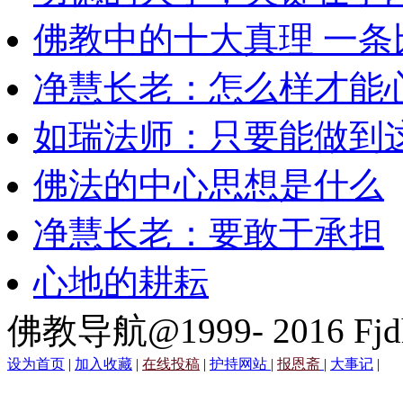
佛教中的十大真理 一条
净慧长老：怎么样才能
如瑞法师：只要能做到
佛法的中心思想是什么
净慧长老：要敢于承担
心地的耕耘
佛教导航@1999- 2016 Fjd
设为首页
|
加入收藏
|
在线投稿
|
护持网站
|
报恩斋
|
大事记
|