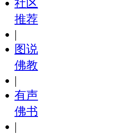
社区
推荐
|
图说
佛教
|
有声
佛书
|