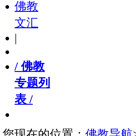
佛教
文汇
|
/ 佛教
专题列
表 /
您现在的位置：
佛教导航