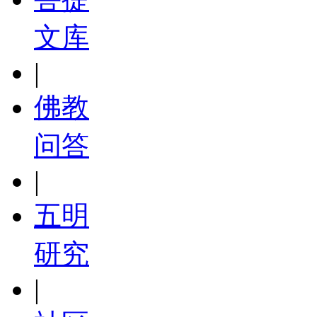
文库
|
佛教
问答
|
五明
研究
|