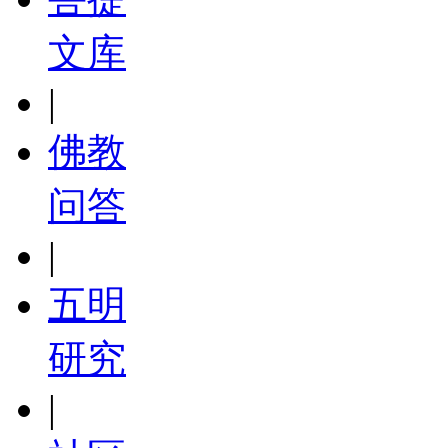
文库
|
佛教
问答
|
五明
研究
|