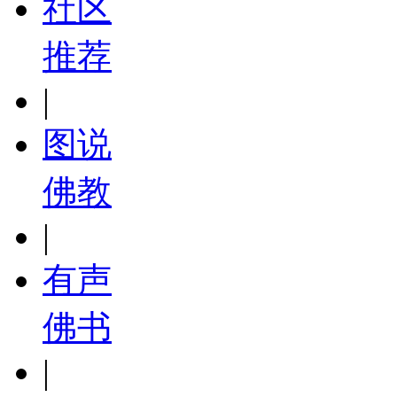
社区
推荐
|
图说
佛教
|
有声
佛书
|