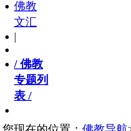
佛教
文汇
|
/ 佛教
专题列
表 /
您现在的位置：
佛教导航