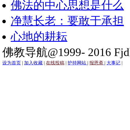
佛法的中心思想是什么
净慧长老：要敢于承担
心地的耕耘
佛教导航@1999- 2016 Fjd
设为首页
|
加入收藏
|
在线投稿
|
护持网站
|
报恩斋
|
大事记
|