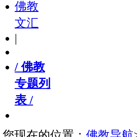
佛教
文汇
|
/ 佛教
专题列
表 /
您现在的位置：
佛教导航