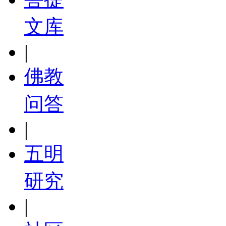
文库
|
佛教
问答
|
五明
研究
|