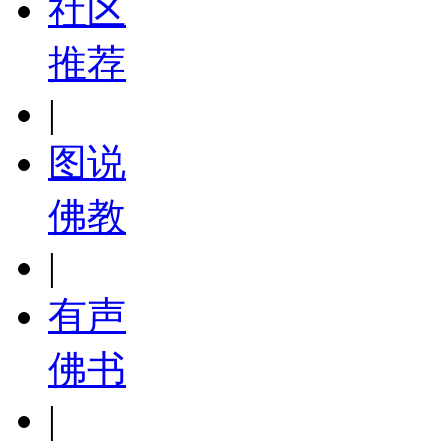
社区
推荐
|
图说
佛教
|
有声
佛书
|