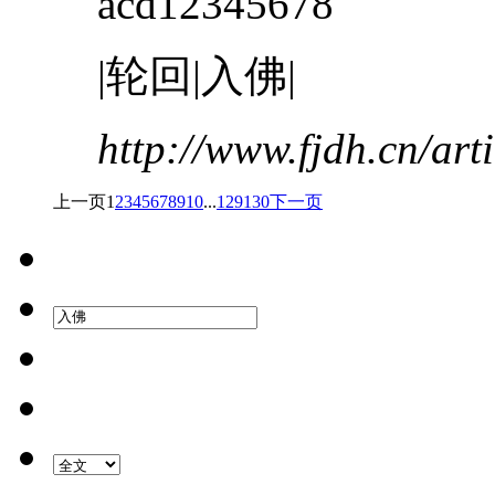
acd12345678
|轮回|
入
佛
|
http://www.fjdh.cn/ar
上一页
1
2
3
4
5
6
7
8
9
10
...
129
130
下一页