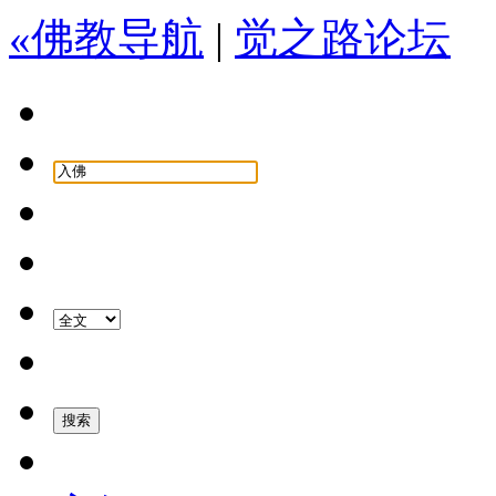
«佛教导航
|
觉之路论坛