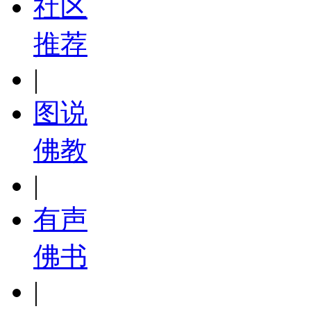
社区
推荐
|
图说
佛教
|
有声
佛书
|