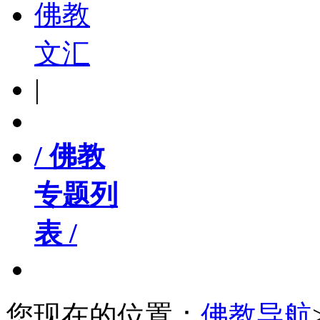
佛教
文汇
|
/ 佛教
专题列
表 /
您现在的位置：
佛教导航