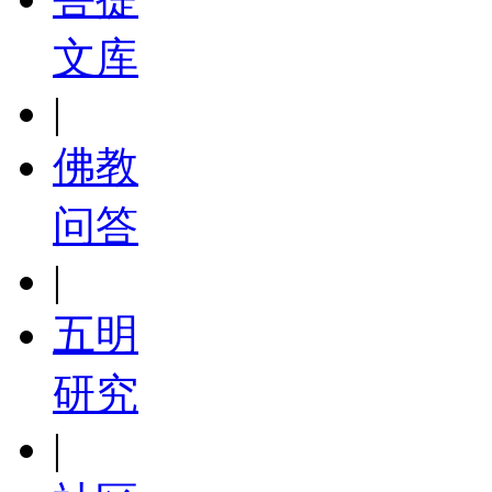
文库
|
佛教
问答
|
五明
研究
|