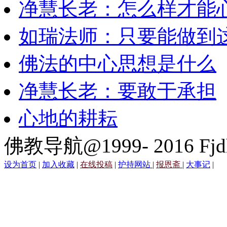
净慧长老：怎么样才能
如瑞法师：只要能做到
佛法的中心思想是什么
净慧长老：要敢于承担
心地的耕耘
佛教导航@1999- 2016 Fjd
设为首页
|
加入收藏
|
在线投稿
|
护持网站
|
报恩斋
|
大事记
|