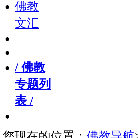
佛教
文汇
|
/ 佛教
专题列
表 /
您现在的位置：
佛教导航