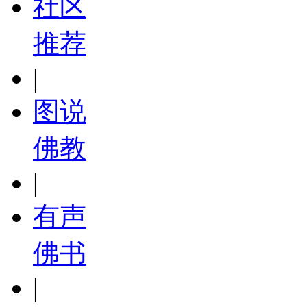
社区
推荐
|
图说
佛教
|
有声
佛书
|