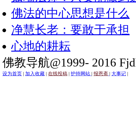
佛法的中心思想是什么
净慧长老：要敢于承担
心地的耕耘
佛教导航@1999- 2016 Fjd
设为首页
|
加入收藏
|
在线投稿
|
护持网站
|
报恩斋
|
大事记
|