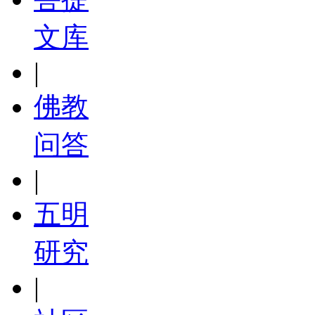
文库
|
佛教
问答
|
五明
研究
|