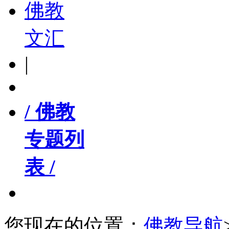
佛教
文汇
|
/ 佛教
专题列
表 /
您现在的位置：
佛教导航