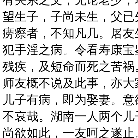
望生子，子尚未生，父已
痨瘵者，不知凡几。屠友
犯手淫之病。令看寿康宝
残疾，及短命而死之苦祸
师友概不说及此事，亦大
儿子有病，即为娶妻。意
不哀哉。湖南一人两个儿
尚欲如此，一友呵之遂止