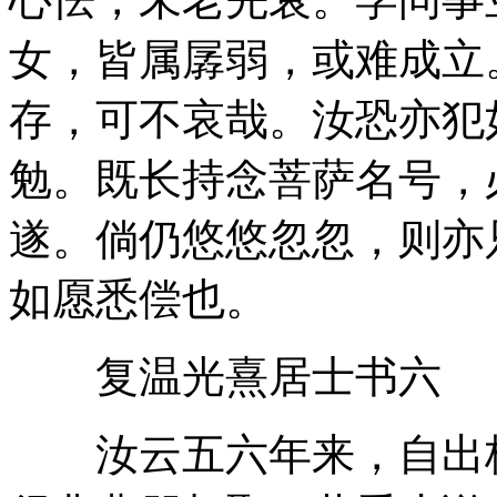
女，皆属孱弱，或难成立
存，可不哀哉。汝恐亦犯
勉。既长持念菩萨名号，
遂。倘仍悠悠忽忽，则亦
如愿悉偿也。
复温光熹居士书六
汝云五六年来，自出校