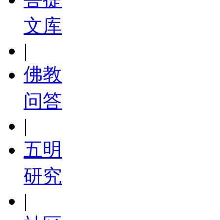
文库
|
佛教
问答
|
五明
研究
|