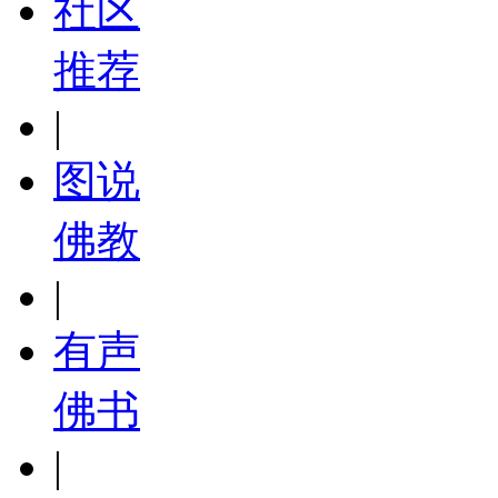
社区
推荐
|
图说
佛教
|
有声
佛书
|