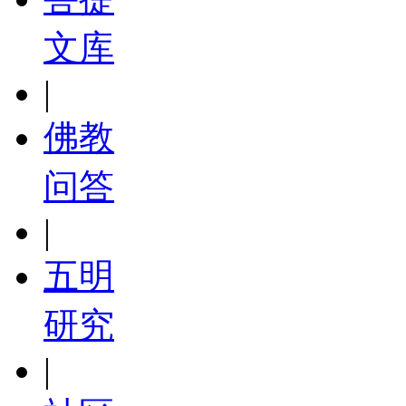
文库
|
佛教
问答
|
五明
研究
|