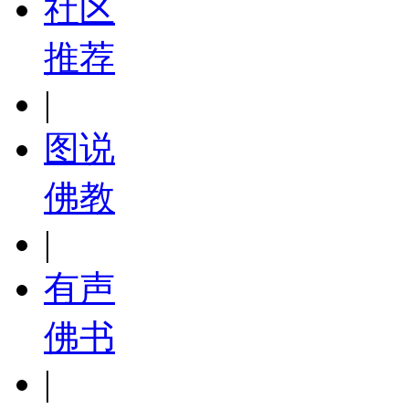
社区
推荐
|
图说
佛教
|
有声
佛书
|