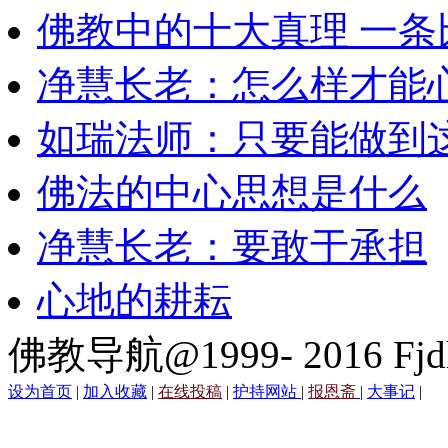
佛教中的十大真理 一条
净慧长老：怎么样才能
如瑞法师：只要能做到
佛法的中心思想是什么
净慧长老：要敢于承担
心地的耕耘
佛教导航@1999- 2016 Fjd
设为首页
|
加入收藏
|
在线投稿
|
护持网站
|
报恩斋
|
大事记
|