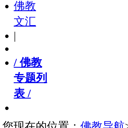
佛教
文汇
|
/ 佛教
专题列
表 /
您现在的位置：
佛教导航