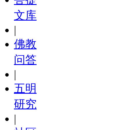
文库
|
佛教
问答
|
五明
研究
|