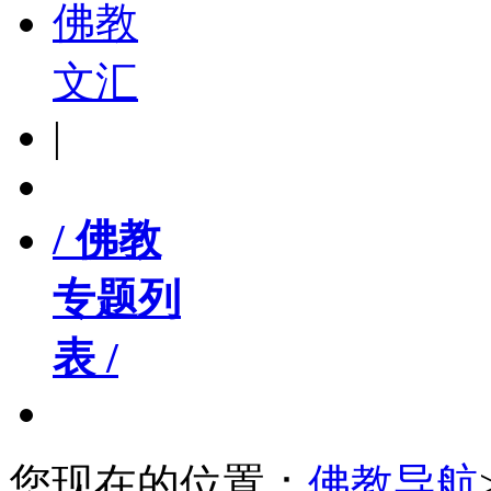
佛教
文汇
|
/ 佛教
专题列
表 /
您现在的位置：
佛教导航