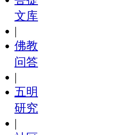
文库
|
佛教
问答
|
五明
研究
|