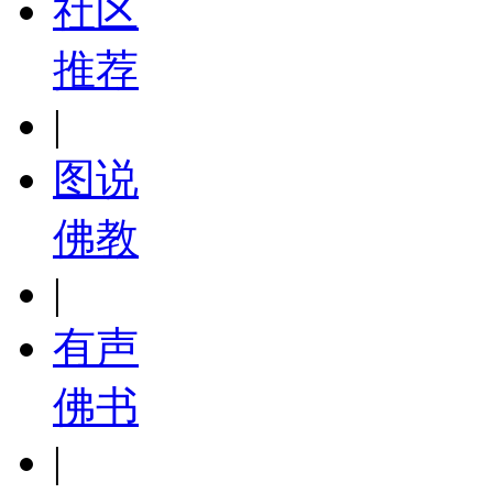
社区
推荐
|
图说
佛教
|
有声
佛书
|