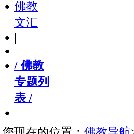
佛教
文汇
|
/ 佛教
专题列
表 /
您现在的位置：
佛教导航