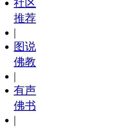
社区
推荐
|
图说
佛教
|
有声
佛书
|