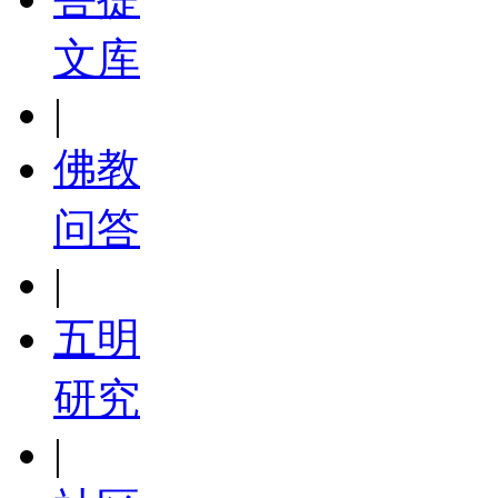
文库
|
佛教
问答
|
五明
研究
|