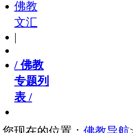
佛教
文汇
|
/ 佛教
专题列
表 /
您现在的位置：
佛教导航