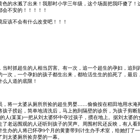
黄色的水溅了出来！我那时小学三年级，这个场面把我吓傻了！
都会不安的！！！！！
应该不会有什么改变吧！！！
当时抓超生的人相当厉害。有一次，追一个超生的孕妇，追到路
的一次，一个孕妇的孩子都生出来，都给活生生的掐死了，最后
什么人道的底限！
将一太婆从厕所所捡的超生男婴……偷偷按在稻田地用水淹死。
将孩子捞起，简单地清洗后，马上抱到隔壁的诊所，为孩子剪断脐
的人(某某)一把从刘太婆怀中夺过孩子，掼在地上。据刘太婆
走了老远围观的人还听到孩子的哭声。周围村民还反映，有人看到
计生办的人将已怀孕9个月的黄妻带到计生办手术室，给她打了
了刘太婆厕所捡弃婴的一幕。