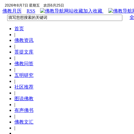
2026年8月7日 星期五
农历6月25日
佛教月历
RSS
加入收藏
首页
|
佛教资讯
|
菩提文库
|
佛教问答
|
五明研究
|
社区推荐
|
图说佛教
|
有声佛书
|
佛教文汇
|