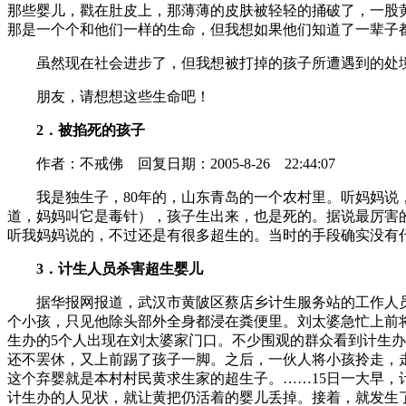
那些婴儿，戳在肚皮上，那薄薄的皮肤被轻轻的捅破了，一股
那是一个个和他们一样的生命，但我想如果他们知道了一辈子
虽然现在社会进步了，但我想被打掉的孩子所遭遇到的处境
朋友，请想想这些生命吧！
2．被掐死的孩子
作者：不戒佛 回复日期：2005-8-26 22:44:07
我是独生子，80年的，山东青岛的一个农村里。听妈妈说，
道，妈妈叫它是毒针），孩子生出来，也是死的。据说最厉害
听我妈妈说的，不过还是有很多超生的。当时的手段确实没有
3．计生人员杀害超生婴儿
据华报网报道，武汉市黄陂区蔡店乡计生服务站的工作人员，
个小孩，只见他除头部外全身都浸在粪便里。刘太婆急忙上前
生办的5个人出现在刘太婆家门口。不少围观的群众看到计生办
还不罢休，又上前踢了孩子一脚。之后，一伙人将小孩拎走，
这个弃婴就是本村村民黄求生家的超生子。……15日一大早，
计生办的人见状，就让黄把仍活着的婴儿丢掉。接着，就发生