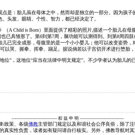
点是：胎儿虽在母体之中，然而却是独立的一部分。因为孩子的
色、头发、眼睛、个性、智力，都已经决定了。
生》（A Child is Born）里面提供了精彩的照片,描述一个
耳、嘴也已具雏形了。第6到第7周，脑功能可以测得到。到第8周四
，胎儿已完全成形，母腹里的是一个小小婴儿；他可以改变姿势，
，可以哭、握拳、挥拳、踢足。据说倘若以子宫切开术进行堕胎
地位”，这地位“应当在法律中明文规定”。不少学者认为胎儿的
------------------------------ 权 益 申 明 -----------------------------
律/政策、各级
佛教
主管部门规定以及和谐社会公序良俗，除了注
的真实性负责，读者如有疑问请自行核实。另外，佛教导航对其