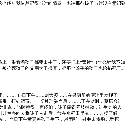
这么多年我依然记得当时的情景！也许那些孩子当时没有意识到
上，眼看着孩子都要出生了，还要打上“毒针”（什么针我不知
，被掐死孩子的父亲为了报复，把那个凶手的孩子也给掐死了。
…… 15日下午……刘太婆……在男厕所的便池里发现了一
带，打针消毒。 一切处理妥当后，……正在这时，蔡店乡计
的女儿说，当时摔得一声闷响，孩子痛得四肢抽动，计生办的人
计生办的人将孩子带走后，放在水稻田里淹。…… 据了解，
一针。当日下午黄妻将孩子生下，然而那一针并未将胎儿致死，