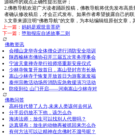
源稿件的观点正确性提出批评；
2.佛教导航欢迎广大读者踊跃投稿，佛教导航将优先发布高
者确认修改稿后，才会正式发布。如果作者希望披露自己的联
3.文章来源注明“佛教导航”的文章，为本站编辑组原创文章
上一篇：
妈妈是观世音菩萨
下一篇：
堕胎报应自述故事二则
佛教资讯
会稽山龙华寺全体僧众进行消防安全培训
陕西榆林市佛协召开三届五次常务理事会
宁波天童禅寺举行祖师塔重新安座仪式
少林寺恢复开放首日，嵩山登封市市长杨
嵩山少林寺于恢复开放首日为游客派发福
泰州宗教活动场所消防应急救援演习活动
防疫到位 山门开启——河南嵩山少林寺对
佛教问答
高科技代替了人力,未来人类该何去何从
分手后仍放不下他，该怎么办
海涛法师：放生可以找别人代替吗？
达真堪布：放生的动物再被抓回来怎么办
有何方法可以让精神在念佛时不溜号呢？