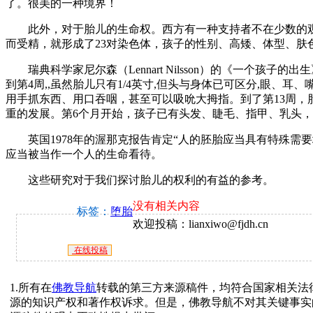
了。很美的一种境界！
此外，对于胎儿的生命权。西方有一种支持者不在少数的观
而受精，就形成了23对染色体，孩子的性别、高矮、体型、肤
瑞典科学家尼尔森（Lennart Nilsson）的《一个孩子的出
到第4周,,虽然胎儿只有1/4英寸,但头与身体已可区分,眼、
用手抓东西、用口吞咽，甚至可以吸吮大拇指。到了第13周
重的发展。第6个月开始，孩子已有头发、睫毛、指甲、乳头
英国1978年的渥那克报告肯定“人的胚胎应当具有特殊需要
应当被当作一个人的生命看待。
这些研究对于我们探讨胎儿的权利的有益的参考。
没有相关内容
标签：
堕胎
欢迎投稿：lianxiwo@fjdh.cn
在线投稿
1.所有在
佛教导航
转载的第三方来源稿件，均符合国家相关法
源的知识产权和著作权诉求。但是，佛教导航不对其关键事实