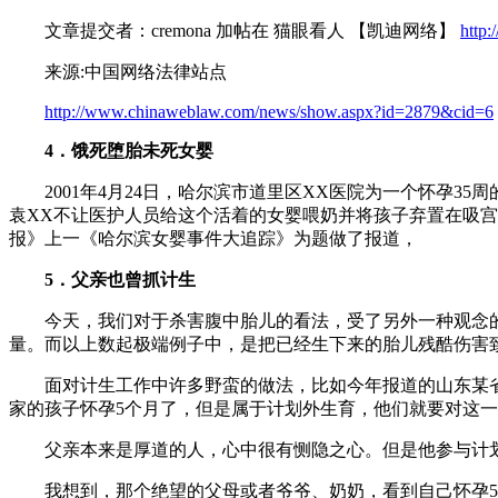
文章提交者：cremona 加帖在 猫眼看人 【凯迪网络】
http
来源:中国网络法律站点
http://www.chinaweblaw.com/news/show.aspx?id=2879&cid=6
4．饿死堕胎未死女婴
2001年4月24日，哈尔滨市道里区XX医院为一个怀孕35
袁XX不让医护人员给这个活着的女婴喂奶并将孩子弃置在吸宫
报》上一《哈尔滨女婴事件大追踪》为题做了报道，
5．父亲也曾抓计生
今天，我们对于杀害腹中胎儿的看法，受了另外一种观念的
量。而以上数起极端例子中，是把已经生下来的胎儿残酷伤害
面对计生工作中许多野蛮的做法，比如今年报道的山东某省
家的孩子怀孕5个月了，但是属于计划外生育，他们就要对这一
父亲本来是厚道的人，心中很有恻隐之心。但是他参与计划
我想到，那个绝望的父母或者爷爷、奶奶，看到自己怀孕5个