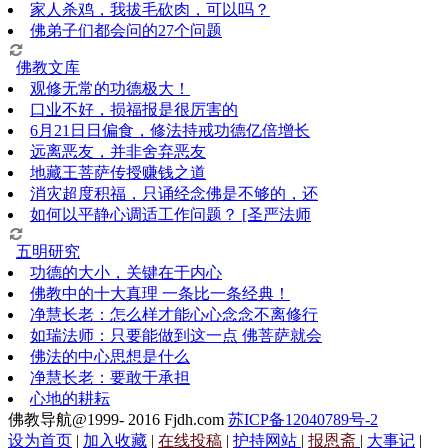
家人杀鸡，我拔毛砍肉，可以吗？
佛弟子们都会问的27个问题
佛教文库
观修无常的功德极大！
口业不好，损福报是很厉害的
6月21日日偏食，修法持戒功德亿倍增长
远离恶友，并非舍弃恶友
地藏王菩萨传授赚钱之道
消灾超度积福，只诵经念佛是不够的，还
如何以平静心调适工作问题？ [圣严法师
五明研究
功德的大小，关键在于内心
佛教中的十大真理 一条比一条经典！
净慧长老：怎么样才能心心念念不离修行
如瑞法师：只要能做到这一点 佛菩萨就会
佛法的中心思想是什么
净慧长老：要敢于承担
心地的耕耘
佛教导航@1999- 2016 Fjdh.com
苏ICP备12040789号-2
设为首页
|
加入收藏
|
在线投稿
|
护持网站
|
报恩斋
|
大事记
|