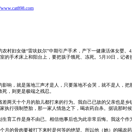
://www.cat898.com
周的农村妇女做“雷呋奴尔”中期引产手术，产下一健康活体女婴。4
室的手术床上和阳台上，要把孩子饿死、冻死。5月10日，记者
影响，就是落地三声才是人，只要落地不会哭，就不是人，把胎
致死，则更是极端之残忍。
差两天十个月的胎儿都打来的行为。我自己已故的父亲也是乡镇
家执行强制堕胎，那一家人情急之下，喝农药自杀。据说那时候
生育工作是身不由已。相信他事后也为此非常后悔。我这个作为
月的骨肉要被打下来时是何等的绝望。所以他（她）的喝农药