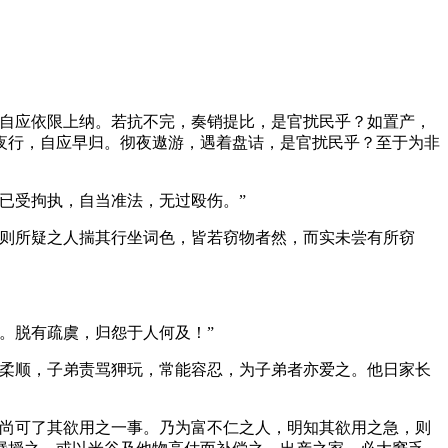
自应依限上纳。若抗不完，奏销提比，是官扰民乎？如置产，
夜行，自应早归。彻夜遨游，遇着盘诘，是官扰民乎？至于为非
已受拘执，自当准法，无过殴伤。”
则所疑之人揣其行坐词色，皆若窃物者然，而实未尝有所窃
。脱有疏虞，归怨于人何及！”
柔顺，子弟责骂狎玩，常能容忍，为子弟者亦爱之。他日家长
尚可了其欲用之一事。乃为富不仁之人，明知其欲用之急，则