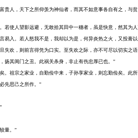
贵人，天下之所仰羡为神仙者，而其不如意事各自有之，与贫
若使人望影远避，无敢拾其田中一穗者，虽是快意，然其为人
言易入。若人怒我不是，我却以为是，何异炎热之火，又投膏
失欢，则前言得凭为口实。至失欢之际，亦不可尽以切实之语
扬其闺门之丑。此祸关杀身，非止有伤忠厚已也。”
。祖宗之家业，自勤俭中来，子孙享家业，则忘勤俭矣。此所
必先思己之所作。”
”
较量。”