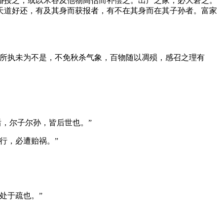
缗授之，或以米谷及他物高估而补偿之。出产之家，必大窘乏。
天道好还，有及其身而获报者，有不在其身而在其子孙者。富家
所执未为不是，不免秋杀气象，百物随以凋殒，感召之理有
，尔子尔孙，皆后世也。”
行，必遭贻祸。”
遂处于疏也。”