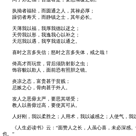
执拗者福轻，而圆通之人，其禄必厚；
躁切者寿夭，而静镇之士，其年必长。
天薄我以福，我厚我德以迓之；
天劳我以形，我逸我心以补之；
天厄我以遇，我亨我道以通之。
喜时之言多失信；怒时之言多失体，戒之哉！
倚高才而玩世，背后须防射影之虫；
饰容貌以欺人，面前恐有照胆之镜。
炎凉之态，富贵甚于贫贱；
忌嫉之心，骨肉甚于外人。
攻人之恶毋太严，要思其堪受；
教人以善毋过高，要使其可从。
人好刚，我以柔胜之；人用术，我以诚感之；人使气，我以
《人生必读书》云：“面赞人之长，人虽心喜，未必深感。惟
也。”