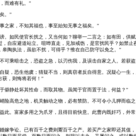
，而难有礼。”
矣。”
事之家，不知其福也，事至始知无事之福矣。”
。如民使官长扰之，又当何如？聊举一二言之：如有田，供赋
过，自应避道站立。喧哗直走，见加戒饬，是官扰民乎？如禁止
，皋陶执法，虽欲不扰，可得乎？惟在自己防守以免之。”
可乘暗击之，恐盗之急，以刃伤我，及误击自家之人。若获盗
疑，恐生他虞；猜疑不当，则真窃者反自得意。况疑心一生，
方获，则悔将若何！”
僻静处坏其性命，而取其物。虽闻于官而置于法，何益？”
险高危之地，机关触动之物，必有禁防。不可令小儿狎而临之
此。富家多用之为爪牙，且得目前快意。此曹内既奸巧，外常
嫁争讼。已有百千之费则鬻百千之产。若买产之家即还其值，