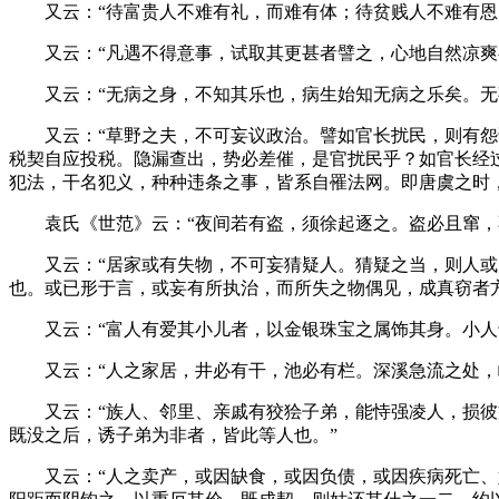
又云：“待富贵人不难有礼，而难有体；待贫贱人不难有恩
又云：“凡遇不得意事，试取其更甚者譬之，心地自然凉爽
又云：“无病之身，不知其乐也，病生始知无病之乐矣。无
又云：“草野之夫，不可妄议政治。譬如官长扰民，则有怨谤
税契自应投税。隐漏查出，势必差催，是官扰民乎？如官长经
犯法，干名犯义，种种违条之事，皆系自罹法网。即唐虞之时
袁氏《世范》云：“夜间若有盗，须徐起逐之。盗必且窜，不
又云：“居家或有失物，不可妄猜疑人。猜疑之当，则人或自
也。或已形于言，或妄有所执治，而所失之物偶见，成真窃者
又云：“富人有爱其小儿者，以金银珠宝之属饰其身。小人于
又云：“人之家居，井必有干，池必有栏。深溪急流之处，峭
又云：“族人、邻里、亲戚有狡狯子弟，能恃强凌人，损彼益
既没之后，诱子弟为非者，皆此等人也。”
又云：“人之卖产，或因缺食，或因负债，或因疾病死亡、婚