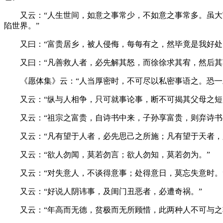
又云：“人生世间，如意之事常少，不如意之事常多。虽大富
陷世界。”
又曰：“富贵居乡，被人侵侮，每每有之，然毕竟是我好处。
又曰：“凡善救人者，必先解其怒，而徐徐求其宥，然后其
《愿体集》云：“人当厚密时，不可尽以私密事语之。恐一旦
又云：“纵与人相争，只可就事论事，断不可揭其父母之短，
又云：“祖宗之富贵，自诗书中来，子孙享富贵，则弃诗书矣
又云：“凡有望于人者，必先思己之所施；凡有望于天者，
又云：“欲人勿闻，莫若勿言；欲人勿知，莫若勿为。”
又云：“对失意人，不谈得意事；处得意日，莫忘失意时。
又云：“好说人阴讳事，及闺门丑恶者，必遭奇祸。”
又云：“年高而无德，贫极而无所顾惜，此两种人不可与之