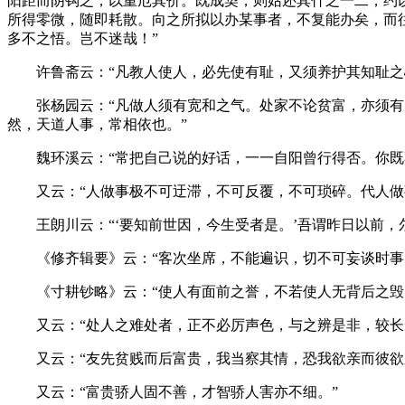
阳距而阴钩之，以重厄其价。既成契，则姑还其什之一二，约
所得零微，随即耗散。向之所拟以办某事者，不复能办矣，而
多不之悟。岂不迷哉！”
许鲁斋云：“凡教人使人，必先使有耻，又须养护其知耻之心
张杨园云：“凡做人须有宽和之气。处家不论贫富，亦须有宽
然，天道人事，常相依也。”
魏环溪云：“常把自己说的好话，一一自阳曾行得否。你既
又云：“人做事极不可迂滞，不可反覆，不可琐碎。代人
王朗川云：“‘要知前世因，今生受者是。’吾谓昨日以前，尔
《修齐辑要》云：“客次坐席，不能遍识，切不可妄谈时事，
《寸耕钞略》云：“使人有面前之誉，不若使人无背后之毁
又云：“处人之难处者，正不必厉声色，与之辨是非，较长
又云：“友先贫贱而后富贵，我当察其情，恐我欲亲而彼欲
又云：“富贵骄人固不善，才智骄人害亦不细。”