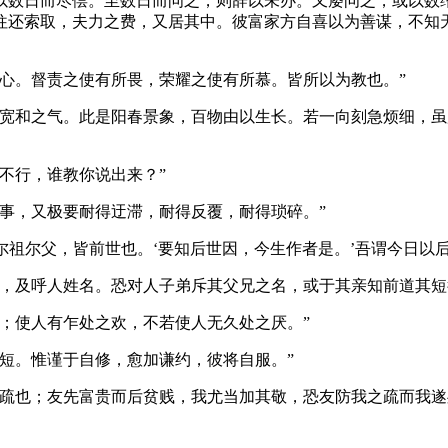
以数日而尽偿。至数日而问之，则辞以未办。又屡问之，或以数
往还索取，夫力之费，又居其中。彼富家方自喜以为善谋，不知
。督责之使有所畏，荣耀之使有所慕。皆所以为教也。”
和之气。此是阳春景象，百物由以生长。若一向刻急烦细，虽
不行，谁教你说出来？”
做事，又极要耐得迂滞，耐得反覆，耐得琐碎。”
祖尔父，皆前世也。‘要知后世因，今生作者是。’吾谓今日以后
及呼人姓名。恐对人子弟斥其父兄之名，或于其亲知前道其短
；使人有乍处之欢，不若使人无久处之厌。”
短。惟谨于自修，愈加谦约，彼将自服。”
疏也；友先富贵而后贫贱，我尤当加其敬，恐友防我之疏而我