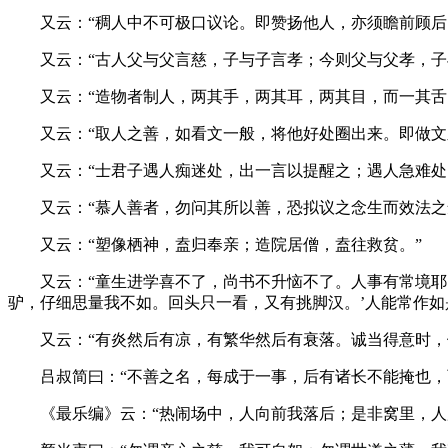
又云：“稠人中不可极口议论。即赞扬他人，亦须瞻前顾后，
又云：“古人父与父言慈，子与子言孝；今则父与父孝，子
又云：“造物者制人，两其手，两其耳，两其目，而一其舌，
又云：“取人之善，如看文一般，将他好处圈出来。即做文之
又云：“士君子遇人痴迷处，出一言以提醒之；遇人急难处
又云：“慕人善者，勿问其所以善，恐拟议之念生而效法之
又云：“塑像栖神，盍归奉亲；造院居僧，盍往救贫。”
又云：“童生进学喜不了，尚书不升恼不了。人事有常境耶？
驴，仔细思量我不如。回头只一看，又有挑脚汉。’人能常作如
又云：“有炎然后有凉，有繁华然后有衰落。诚当得意时，做
吕叔简曰：“不善之名，每成于一事，后有诸长不能掩也，
《最乐编》云：“热闹场中，人向前我落后；是非窝里，人