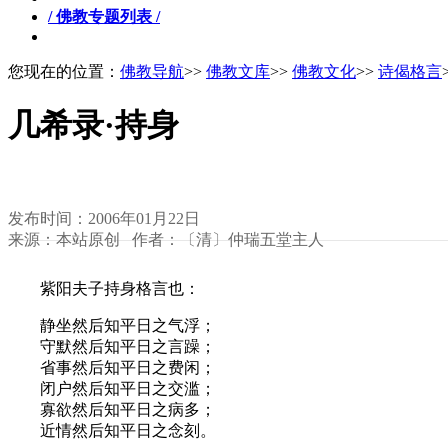
/ 佛教专题列表 /
您现在的位置：
佛教导航
>>
佛教文库
>>
佛教文化
>>
诗偈格言
几希录·持身
发布时间：2006年01月22日
来源：本站原创 作者：〔清〕仲瑞五堂主人
紫阳夫子持身格言也：
静坐然后知平日之气浮；
守默然后知平日之言躁；
省事然后知平日之费闲；
闭户然后知平日之交滥；
寡欲然后知平日之病多；
近情然后知平日之念刻。