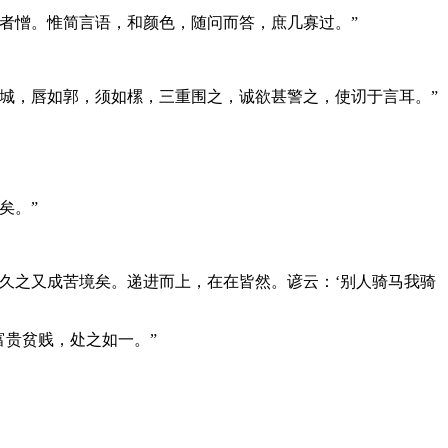
者憎。惟简言语，和颜色，随问而答，庶几寡过。”
城，唇如郭，须如樏，三重围之，诚欲甚警之，使讱于言耳。”
心泯矣。”
久之又成苦境矣。递进而上，在在皆然。谚云：‘别人骑马我骑
贵贫贱，处之如一。”