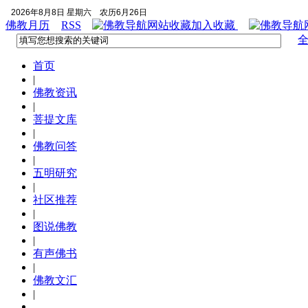
2026年8月8日 星期六
农历6月26日
佛教月历
RSS
加入收藏
首页
|
佛教资讯
|
菩提文库
|
佛教问答
|
五明研究
|
社区推荐
|
图说佛教
|
有声佛书
|
佛教文汇
|