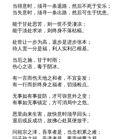
当得意时，须寻一条退路，然后不死于安乐；
当失意时，须寻一条出路，然后可生于忧患。
能于甘处思苦，则一世不受凄凉；
能于淡处求浓，则终身不落枯槁。
处世让一步为高，退步是进步张本；
待人宽一分是福，利人实利己根基。
当厄之施，甘于时雨；
伤心之语，毒于阴冰。
有一言而伤天地之和者，不宜妄发；
有一行而折终身之福者，切须检点。
无事如有事提防，才可弥意外之变；
有事如无事镇定，方可消局中之危。
恩里由来生害，故快意时须早回头；
退后或反成功，故拂心处莫便放手。
问祖宗之泽，吾享者是，当念积累之难；
问子孙之福，吾遗者是，要思倾覆之易。