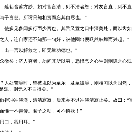
蕴藉含蓄方妙。如对官言清，则不清者怒；对友言直，则不直
与子言慈。所谓只知相责而忘其自尽也。”
使多见多闻多行而少言也。其舌又置之口中深奥处，而以齿如
人，连自家还不知那一句好，被他圈出便跃然鼓舞而兴起。”
，出一言以解救之，即无量功德也。”
念微矣；济人穷者，勿问其所以穷，恐憎恶之心生则恻隐之
人处苦境时，望彼境以为至乐，及至彼境，则相习以为固然，
是观，则无入不自得矣。”
得冲冲淡淡，清清寂寂，后来亦不过冲淡清寂止矣。故曰：“富
而惟一不善传。君子之动，可不慎欤！”
用口，我用耳。”