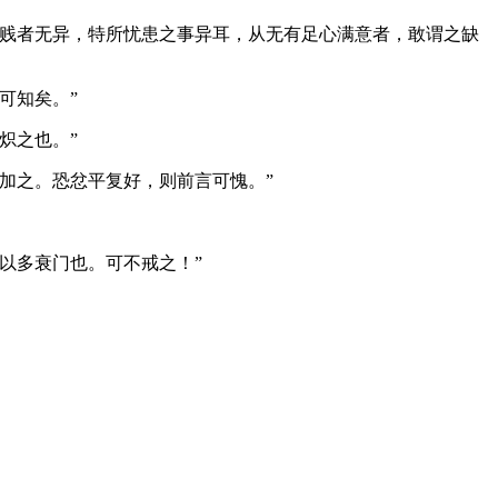
贱者无异，特所忧患之事异耳，从无有足心满意者，敢谓之缺
可知矣。”
以炽之也。”
加之。恐忿平复好，则前言可愧。”
以多衰门也。可不戒之！”