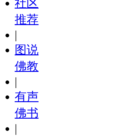
社区
推荐
|
图说
佛教
|
有声
佛书
|