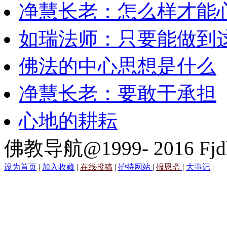
净慧长老：怎么样才能
如瑞法师：只要能做到
佛法的中心思想是什么
净慧长老：要敢于承担
心地的耕耘
佛教导航@1999- 2016 Fjd
设为首页
|
加入收藏
|
在线投稿
|
护持网站
|
报恩斋
|
大事记
|