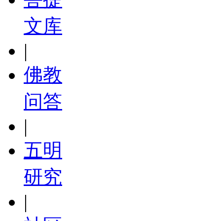
文库
|
佛教
问答
|
五明
研究
|