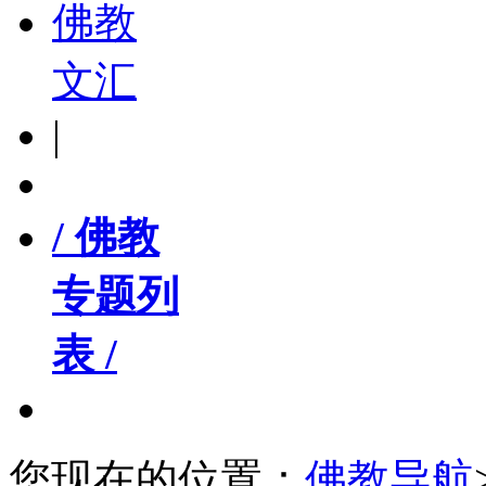
佛教
文汇
|
/ 佛教
专题列
表 /
您现在的位置：
佛教导航