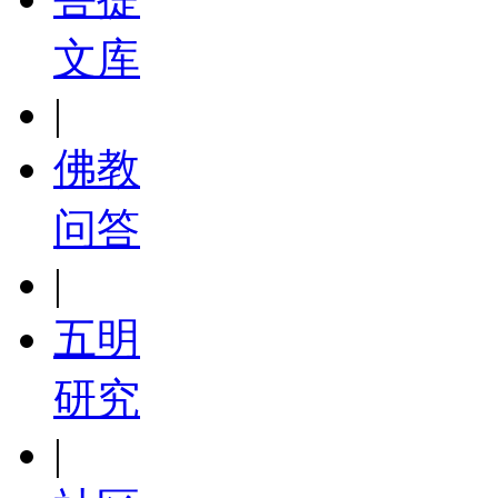
文库
|
佛教
问答
|
五明
研究
|