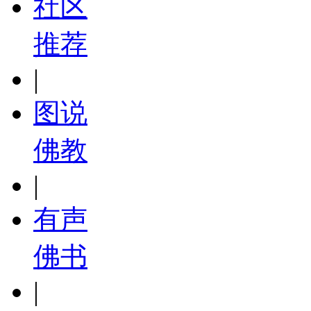
社区
推荐
|
图说
佛教
|
有声
佛书
|