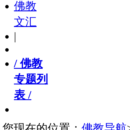
佛教
文汇
|
/ 佛教
专题列
表 /
您现在的位置：
佛教导航