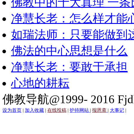
佛教中的十大真理 一条
净慧长老：怎么样才能
如瑞法师：只要能做到
佛法的中心思想是什么
净慧长老：要敢于承担
心地的耕耘
佛教导航@1999- 2016 Fjd
设为首页
|
加入收藏
|
在线投稿
|
护持网站
|
报恩斋
|
大事记
|