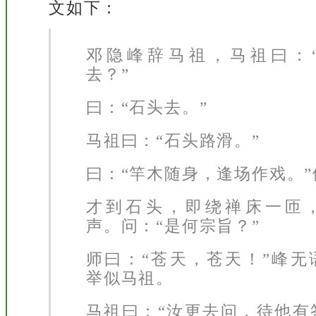
文如下：
邓隐峰辞马祖，马祖曰：
去？”
曰：“石头去。”
马祖曰：“石头路滑。”
曰：“竿木随身，逢场作戏。”
才到石头，即绕禅床一匝
声。问：“是何宗旨？”
师曰：“苍天，苍天！”峰无
举似马祖。
马祖曰：“汝更去问，待他有