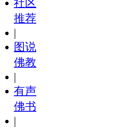
社区
推荐
|
图说
佛教
|
有声
佛书
|