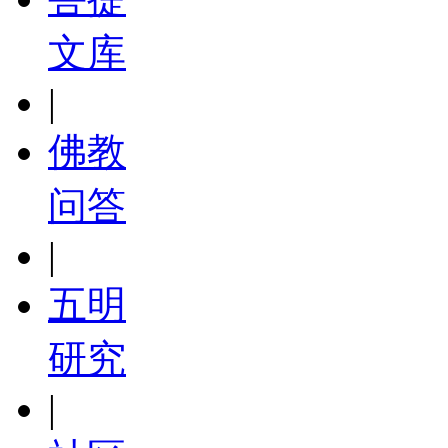
文库
|
佛教
问答
|
五明
研究
|