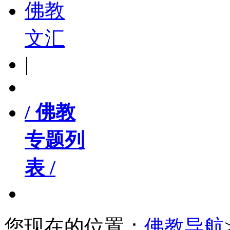
佛教
文汇
|
/ 佛教
专题列
表 /
您现在的位置：
佛教导航