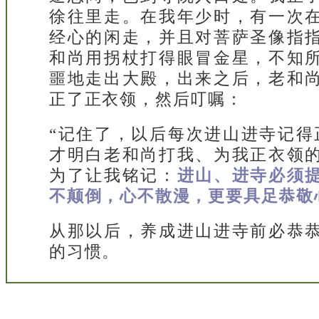
徐往里走。在我年少时，有一次
经心的闲走，并且对菩萨圣像指
和尚用拐杖打得眼冒金星，不知
噩地走出大殿，出来之后，老和
正了正衣领，然后叮嘱：
“记住了，以后每次进山进寺记得
才明白老和尚打我、为我正衣领
为了让我铭记：
进山、进寺必须
不颠倒，心不散漫，更要具足恭敬
从那以后，养成进山进寺前必恭
的习惯。