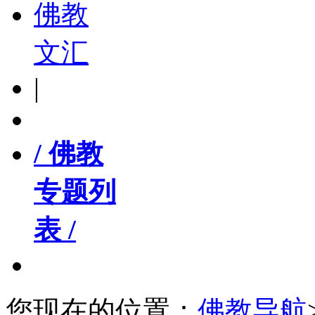
佛教
文汇
|
/ 佛教
专题列
表 /
您现在的位置：
佛教导航