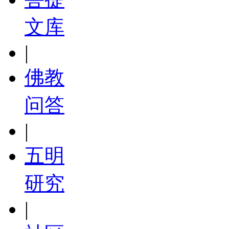
文库
|
佛教
问答
|
五明
研究
|