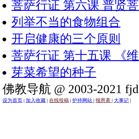
菩萨行证 第六课 普贤
列举不当的食物组合
开启健康的三个原则
菩萨行证 第十五课 《
芽菜希望的种子
佛教导航 @ 2003-2021 fjd
设为首页
|
加入收藏
|
在线投稿
|
护持网站
|
报恩斋
|
大事记
|