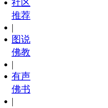
社区
推荐
|
图说
佛教
|
有声
佛书
|