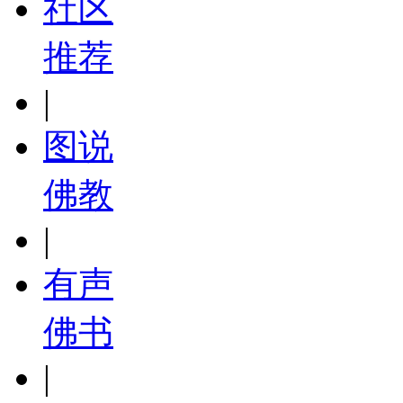
社区
推荐
|
图说
佛教
|
有声
佛书
|