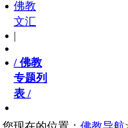
佛教
文汇
|
/ 佛教
专题列
表 /
您现在的位置：
佛教导航