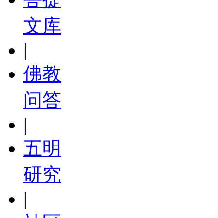
文库
|
佛教
问答
|
五明
研究
|