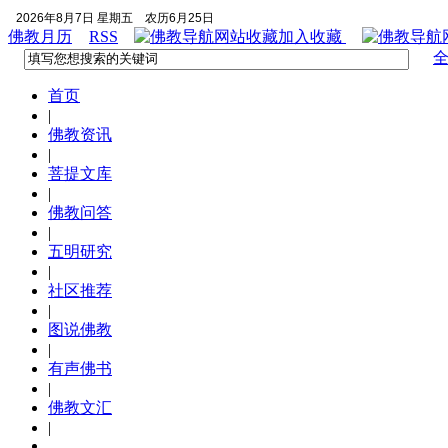
2026年8月7日 星期五
农历6月25日
佛教月历
RSS
加入收藏
首页
|
佛教资讯
|
菩提文库
|
佛教问答
|
五明研究
|
社区推荐
|
图说佛教
|
有声佛书
|
佛教文汇
|