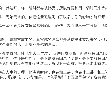
的一盏油灯一样，随时都会被扑灭，所以你要利用一切时间来承
际、无始无终的。你把这些道理明白了以后，你的心胸才能打开
易一些；要是没有这些基础的话，皈依、发心也不一定到位。所
和轮回是非常重要的。其实佛的理念都是从这里建立起来的，但
这个基础的话，那就不是佛的理念。
会受益的。莲花生大士讲过：“见解比虚空高，但是取舍因果比
是空性。你证悟空性了，是不是没有因果了？是不是不要取舍因
是我们现在没有在那个轨道上，所以有一点难。等真正走上轨道
宇宙人生的真理，他讲的时候，也在相上讲，也在体上讲。相上
色，受想行识，亦复如是。” “色受想行识”五蕴里包含了所有