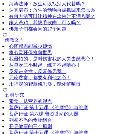
海涛法师：放生可以找别人代替吗？
达真堪布：放生的动物再被抓回来怎么办
有何方法可以让精神在念佛时不溜号呢？
家人杀鸡，我拔毛砍肉，可以吗？
佛弟子们都会问的27个问题
佛教文库
心怀感恩能减少烦恼
将心灵环保推向世界
我最怕的，是对伤害我的人失去慈悲心！
从每次三小时起，练习不起嗔心！
反复讲空性，反复修无我！
无论贫富，都要有利他之心！
用禅定的智慧修忍辱，能化解嗔恨
五明研究
素食：从营养的观点
菩萨行证 第十五课 《维摩经》与维摩
菩萨行证 第六课 普贤菩萨的大愿
列举不当的食物组合
开启健康的三个原则
菩萨行证 第十五课 《维摩经》与维摩