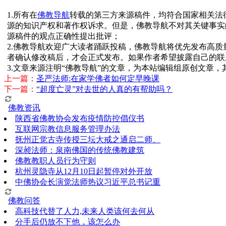
1.所有在
佛教导航
转载的第三方来源稿件，均符合国家相关法
源的知识产权和著作权诉求。但是，佛教导航不对其关键事实
源稿件的观点正确性提出批评；
2.佛教导航欢迎广大读者踊跃投稿，佛教导航将优先发布高
者确认修改稿后，才会正式发布。如果作者希望披露自己的联
3.文章来源注明“佛教导航”的文章，为本站编辑组原创文章
上一篇：
圣严法师:在家学佛者如何定早晚课
下一篇：
“超度亡灵”对去世的人真的有帮助吗？
佛教资讯
陕西省佛教协会发布疫情防控倡仪书
互联网宗教信息服务管理办法
抚州正觉古寺传授三坛大戒之通启二师、
深昶法师：泉南佛国的传统佛教建筑
佛教教职人员行为守则
杭州灵隐寺从12月10日起暂停对外开放
中佛协会长演觉法师热议习近平总书记重
佛教问答
高科技代替了人力,未来人类该何去何从
分手后仍放不下他，该怎么办