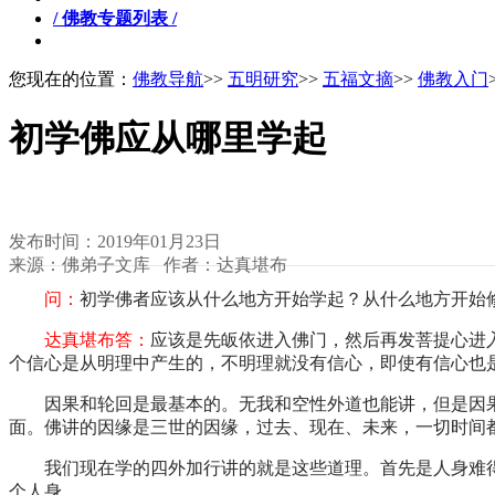
/ 佛教专题列表 /
您现在的位置：
佛教导航
>>
五明研究
>>
五福文摘
>>
佛教入门
初学佛应从哪里学起
发布时间：2019年01月23日
来源：佛弟子文库 作者：达真堪布
问：
初学佛者应该从什么地方开始学起？从什么地方开始
达真堪布答：
应该是先皈依进入佛门，然后再发菩提心进
个信心是从明理中产生的，不明理就没有信心，即使有信心也
因果和轮回是最基本的。无我和空性外道也能讲，但是因
面。佛讲的因缘是三世的因缘，过去、现在、未来，一切时间
我们现在学的四外加行讲的就是这些道理。首先是人身难
个人身。