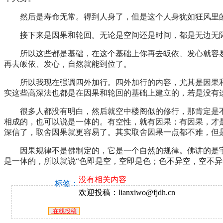
然后是寿命无常。得到人身了，但是这个人身犹如狂风里
接下来是因果和轮回。无论是空间还是时间，都是无边无
所以这些都是基础，在这个基础上你再去皈依、发心就容
再去皈依、发心，自然就能到位了。
所以我现在强调四外加行。四外加行的内容，尤其是因果
实这些高深法也都是在因果和轮回的基础上建立的，若是没有
很多人都没有明白，然后就空中楼阁似的修行，那肯定是不
相成的，也可以说是一体的。有空性，就有因果；有因果，才
深信了，取舍因果就更容易了。其实取舍因果一点都不难，但
因果规律不是佛制定的，它是一个自然的规律。佛讲的是
是一体的，所以就说“色即是空，空即是色；色不异空，空不异
没有相关内容
标签：
欢迎投稿：lianxiwo@fjdh.cn
在线投稿