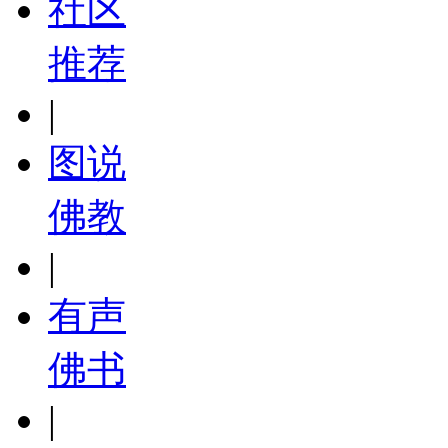
社区
推荐
|
图说
佛教
|
有声
佛书
|