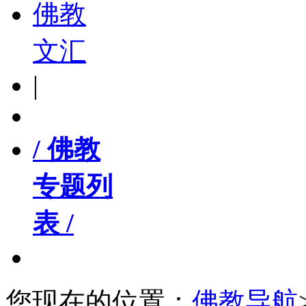
佛教
文汇
|
/ 佛教
专题列
表 /
您现在的位置：
佛教导航