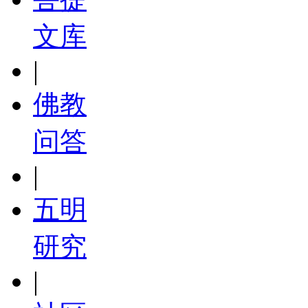
文库
|
佛教
问答
|
五明
研究
|