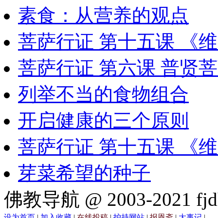
素食：从营养的观点
菩萨行证 第十五课 《
菩萨行证 第六课 普贤
列举不当的食物组合
开启健康的三个原则
菩萨行证 第十五课 《
芽菜希望的种子
佛教导航 @ 2003-2021 fjd
设为首页
|
加入收藏
|
在线投稿
|
护持网站
|
报恩斋
|
大事记
|