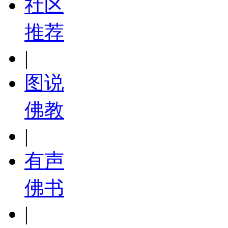
社区
推荐
|
图说
佛教
|
有声
佛书
|