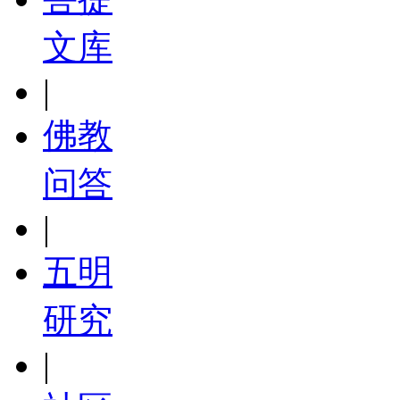
文库
|
佛教
问答
|
五明
研究
|