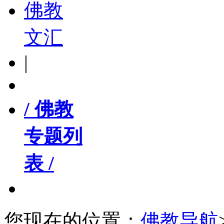
佛教
文汇
|
/ 佛教
专题列
表 /
您现在的位置：
佛教导航